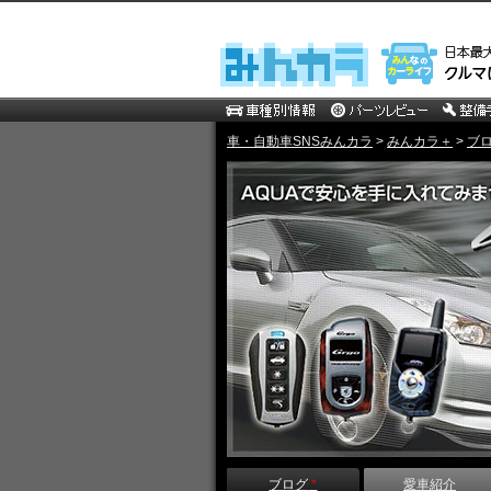
車・自動車SNSみんカラ
>
みんカラ＋
>
ブ
ブログ
*
愛車紹介