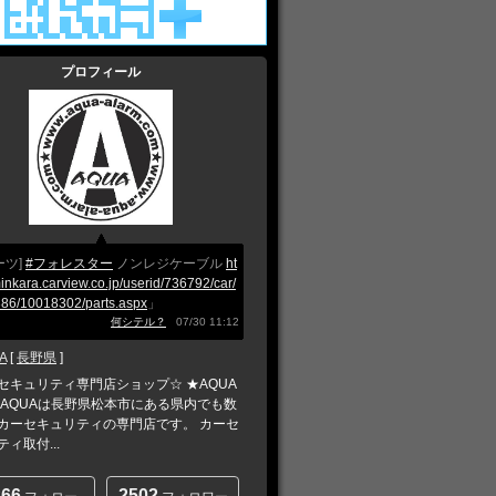
プロフィール
ーツ]
#フォレスター
ノンレジケーブル
ht
minkara.carview.co.jp/userid/736792/car/
86/10018302/parts.aspx
」
何シテル？
07/30 11:12
A
[
長野県
]
セキュリティ専門店ショップ☆ ★AQUA
 AQUAは長野県松本市にある県内でも数
カーセキュリティの専門店です。 カーセ
ィ取付...
266
2502