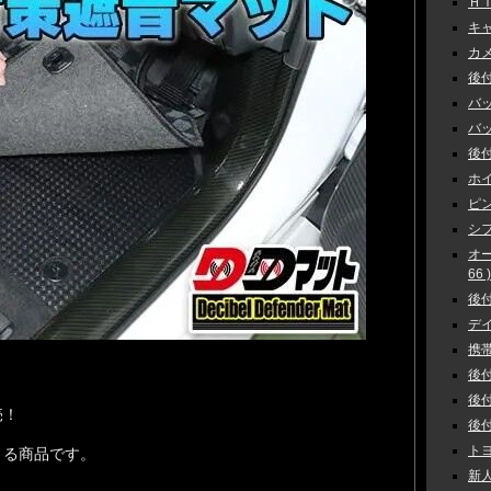
ＨＩ
キャ
カメラ
後付
バッ
バック
後付
ホイ
ピン
シフ
オ
66 )
後付
デイ
携帯
後付
後付
売！
後付
トヨ
きる商品です。
新人