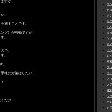
しますが、
エン
ヒュ
うか。
タン
サウ
】を施すことです。
ハリ
ニング】が有効ですが、
Ｓ６
ます。
ＶＡＢ
８６
ノン
すので、
ます。
レク
車種
す。
フォ
ど手軽に対策はしたい！
スー
ノイ
も！
ノア
電気
。
シエ
敷くだけ！
セレナ
クラ