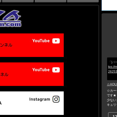
「[パ
tps://
26253
☆AQU
☆カー
です★
少ない
キュリテ
1