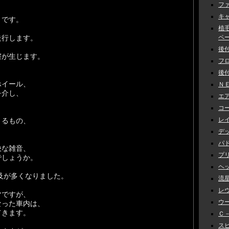
ファ
キャ
』です。
植
走行します。
ペーン
後付
擦が生じます。
フロ
後付
ホイール、
ＮＥ
を介し、
エアロ
コー
レイ
くるもの、
デッ
パド
快な雑音、
プリ
でしょうか。
ヘッ
及が多くなりました。
流星
レヴ
マですが、
ウー
なった車内は、
てきます。
Ｃ－
スピ