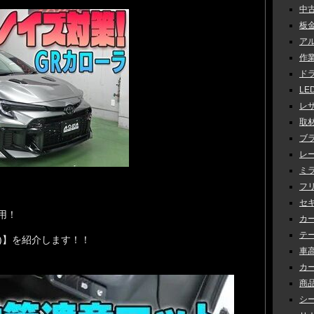
中古車
板金 
アル
作業 
ドラ
LED
レザ
取材 
ブラ
レー
ミラ
フリ
セキ
用！
カー
テー
 mat)】を紹介します！！
車高調
カー
商品
シー