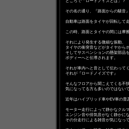
ところで「ロードノイズとは」？
その名の通り、『路面からの騒音
自動車は路面をタイヤが回転して
この時、路面とタイヤの間には摩
それにより発生する微細な振動、
タイヤの衝突音などがタイヤから
そしてサスペンションの懸架部品
ボディーへと伝導されます。
それが車内へと音として伝わって
それが『ロードノイズです』
そんなフロアから聞こえてくる不
気になってる方も多いのではない
近年はハイブリッド車やEV車の普
モーター走行によって静かなクル
エンジン音や排気音がなく静かに
その分走行による雑音が気になっ