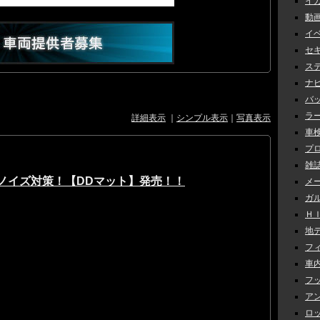
イカ
動画 
イベ
セキ
ステ
ナビ 
バッ
ラー
詳細表示
｜
シンプル表示
｜
写真表示
車検 
プロ
雑誌
ノイズ対策！【DDマット】発売！！
メー
ガル
ＨＩＤ
地デ
フィ
車内
フッ
アン
ロッ