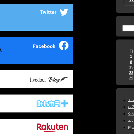
日
1
8
15
22
29
エン
お店
クル
エン
休日 