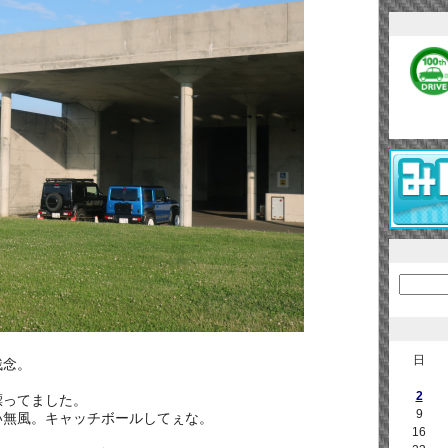
日
残念。
2
漂ってました。
9
い無風。キャッチボールしてぇな。
16