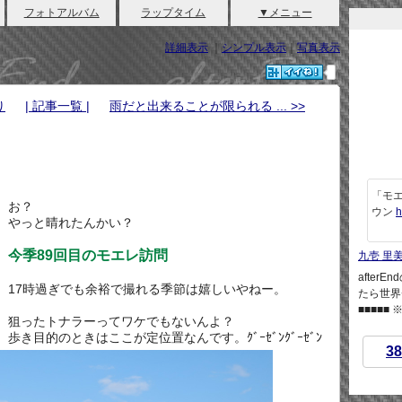
フォトアルバム
ラップタイム
▼メニュー
詳細表示
｜
シンプル表示
｜
写真表示
り
| 記事一覧 |
雨だと出来ることが限られる ... >>
「モエ
お？
ウン
h
やっと晴れたんかい？
今季89回目のモエレ訪問
九壱 里
afte
17時過ぎでも余裕で撮れる季節は嬉しいやねー。
たら世界
■■■■■
狙ったトナラーってワケでもないんよ？
歩き目的のときはここが定位置なんです。ｸﾞｰｾﾞﾝｸﾞｰｾﾞﾝ
38