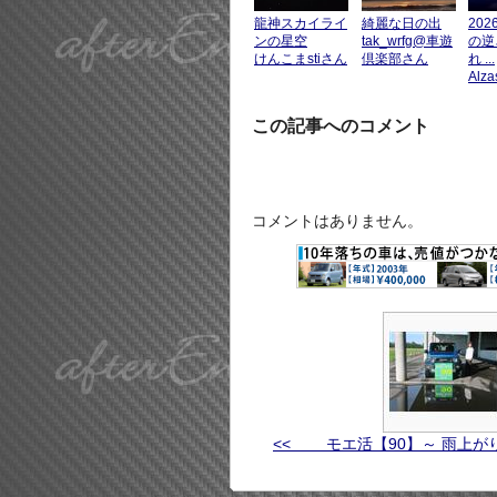
龍神スカイライ
綺麗な日の出
202
ンの星空
tak_wrfg@車遊
の逆
けんこまstiさん
倶楽部さん
れ ...
Alz
この記事へのコメント
コメントはありません。
<< モエ活【90】～ 雨上が