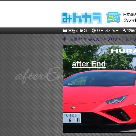
車・自動車SNSみんカラ
>
ブログ
>
日記
>
after End