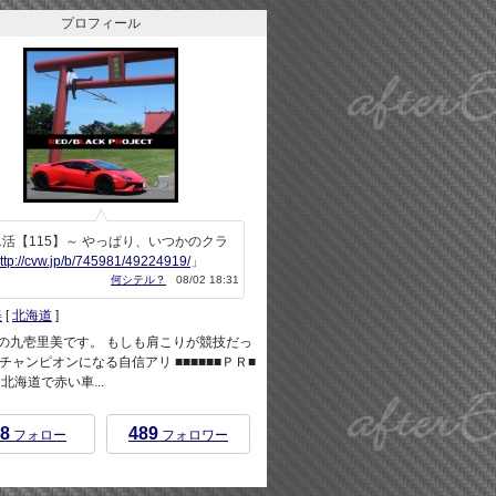
プロフィール
活【115】～ やっぱり、いつかのクラ
ttp://cvw.jp/b/745981/49224919/
」
何シテル？
08/02 18:31
美
[
北海道
]
rEndの九壱里美です。 もしも肩こりが競技だっ
チャンピオンになる自信アリ ■■■■■■ＰＲ■
 ※北海道で赤い車...
8
489
フォロー
フォロワー