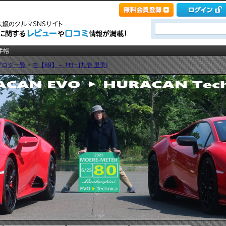
ブログ一覧
>
モ【89】～ ｷﾓﾁｰ [九壱 里美]