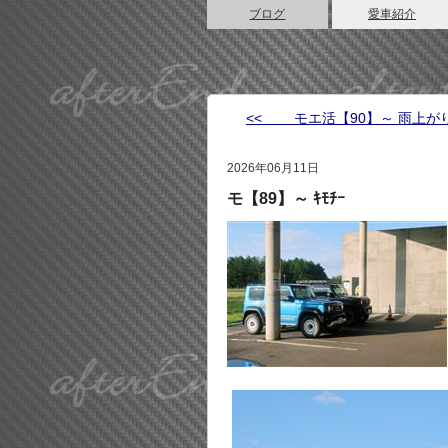
ブログ
愛車紹介
<< モエ活【90】～ 雨上が
2026年06月11日
モ【89】～ ｷﾓﾁｰ