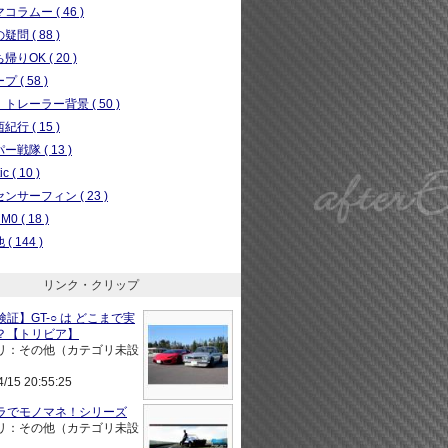
コラムー ( 46 )
問 ( 88 )
りOK ( 20 )
 ( 58 )
トレーラー背景 ( 50 )
行 ( 15 )
ー戦隊 ( 13 )
c ( 10 )
ンサーフィン ( 23 )
0 ( 18 )
( 144 )
リンク・クリップ
証】GT-○ は どこまで実
？【トリビア】
リ：その他（カテゴリ未設
4/15 20:55:25
ラでモノマネ！シリーズ
リ：その他（カテゴリ未設