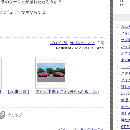
23
エラのツーショが撮れただろうか？
30
ー。
はポピュラーな車ならでは。
みんカ
メイン
サブ車
ブログ一覧
|
サブ車のこと？
| 日記
バイク
Posted at 2026/06/11 19:24:59
オフミ関
東方pro
ニコイ
スズギー
タイム
独りオ
り
| 記事一覧 |
雨だと出来ることが限られる ... >>
zippo 
整理・
モデルカ
麗しの
神社カー
GT Fo
イイね！ランキングページへ