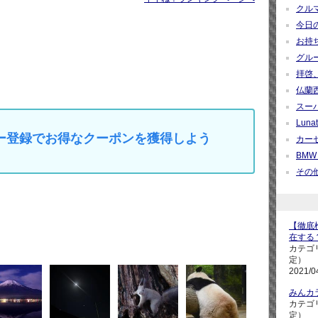
クルマ
今日の疑
お持ち帰
グループ
拝啓、
仏蘭西紀
スーパ
Lunati
マイカー登録でお得なクーポンを獲得しよう
カーセ
BMW M
その他 
【徹底検
在する
カテゴ
定）
2021/0
みんカ
カテゴ
定）