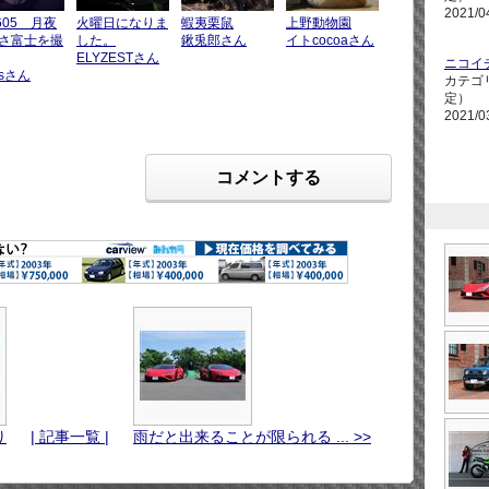
2021/0
605 月夜
火曜日になりま
蝦夷栗鼠
上野動物園
さ富士を撮
した。
鍬兎郎さん
イトcocoaさん
ELYZESTさん
ニコイ
asさん
カテゴ
定）
2021/0
コメントする
り
| 記事一覧 |
雨だと出来ることが限られる ... >>