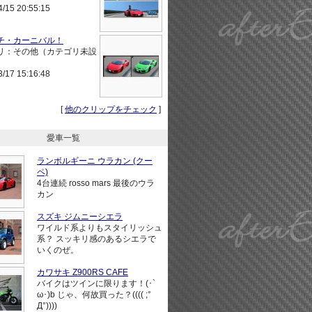
4/15 20:55:15
チ・カーニバル！
リ：その他（カテゴリ未設
3/17 15:16:48
[
他のクリップをチェック
]
愛車一覧
ランボルギーニ ウラカン (クー
ペ)
4台連続 rosso mars 最後のウラ
カン
スズキ ジムニーシエラ
ワイルド系よりもスタイリッシュ
系？ スッキリ感のあるシエラで
いくのぜ。
カワサキ Z900RS CAFE
バイクはツインに限ります！(･`
ω･)b じゃ、何故買った？(((( ;°
Д°))))