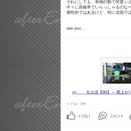
それにしても、単独行動で何度シ
中々に高確率でいらっしゃるのな
個性的ではあるけど、特に北国で
see you...
<< モエ活【90】～ 雨上が
イイね！0件