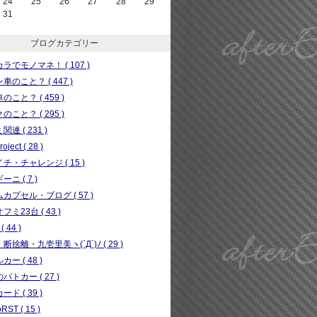
24
25
26
27
28
29
31
ブログカテゴリー
ラでモノマネ！ ( 107 )
車のこと？ ( 447 )
のこと？ ( 459 )
のこと？ ( 295 )
連 ( 231 )
ject ( 28 )
チ・チャレンジ ( 15 )
ニ ( 7 )
カプセル・ブログ ( 57 )
フミ23台 ( 43 )
( 44 )
断捨離・九壱里美ヽ(`Д´)ﾉ ( 29 )
ー ( 48 )
パトカー ( 27 )
ド ( 39 )
RST ( 15 )