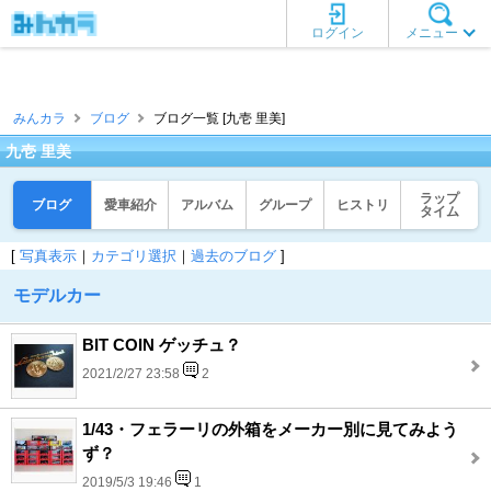
ログイン
メニュー
みんカラ
ブログ
ブログ一覧 [九壱 里美]
九壱 里美
ラップ
ブログ
愛車紹介
アルバム
グループ
ヒストリ
タイム
[
写真表示
｜
カテゴリ選択
｜
過去のブログ
]
モデルカー
BIT COIN ゲッチュ？
2021/2/27 23:58
2
1/43・フェラーリの外箱をメーカー別に見てみよう
ず？
2019/5/3 19:46
1