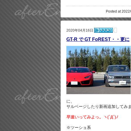
Posted at 2022/
2020年04月16日
GT-R で GT FoREST・・更に
に、
サルベージしたり新画追加してみ
早速いってみよっ。ヽ(`Д´)ﾉ
※ツーショ系