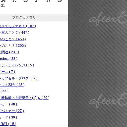
24
25
26
27
28
29
31
ブログカテゴリー
ラでモノマネ！ ( 107 )
車のこと？ ( 447 )
のこと？ ( 459 )
のこと？ ( 295 )
連 ( 231 )
ject ( 28 )
チ・チャレンジ ( 15 )
ニ ( 7 )
カプセル・ブログ ( 57 )
フミ23台 ( 43 )
( 44 )
断捨離・九壱里美ヽ(`Д´)ﾉ ( 29 )
ー ( 48 )
パトカー ( 27 )
ド ( 39 )
RST ( 15 )