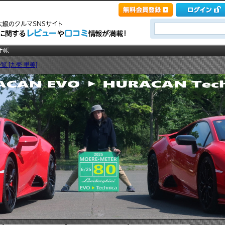
覧 [九壱 里美]