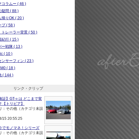
コラムー ( 46 )
問 ( 88 )
りOK ( 20 )
 ( 58 )
トレーラー背景 ( 50 )
行 ( 15 )
ー戦隊 ( 13 )
c ( 10 )
ンサーフィン ( 23 )
0 ( 18 )
( 144 )
リンク・クリップ
証】GT-○ は どこまで実
？【トリビア】
リ：その他（カテゴリ未設
4/15 20:55:25
ラでモノマネ！シリーズ
リ：その他（カテゴリ未設