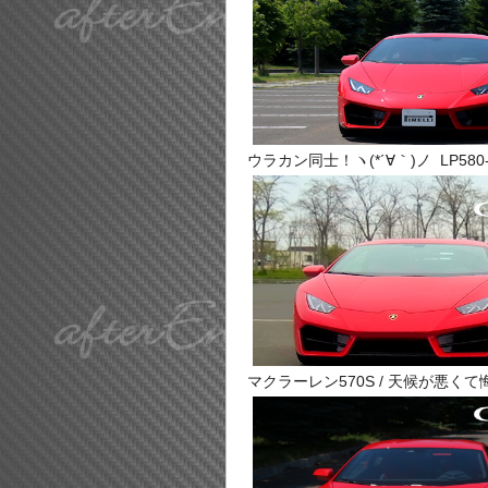
ウラカン同士！ヽ(*´∀｀)ノ LP580-2
マクラーレン570S / 天候が悪くて悔し