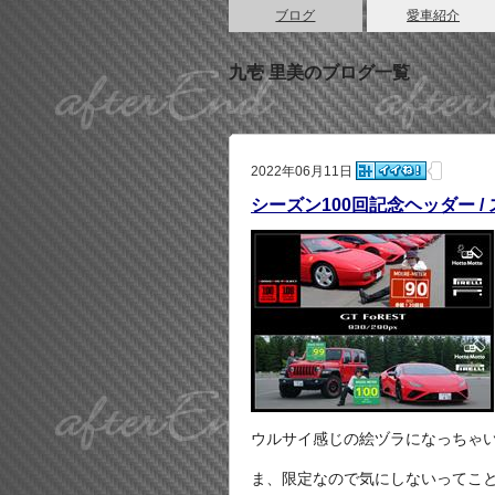
ブログ
愛車紹介
九壱 里美のブログ一覧
2022年06月11日
シーズン100回記念ヘッダー 
ウルサイ感じの絵ヅラになっちゃ
ま、限定なので気にしないってこ