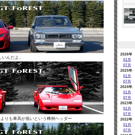
2026年
嬉しいんだよ。
01月
07月
2025年
01月
07月
2024年
01月
07月
2023年
01月
07月
カンよりも車高が低いという稀例ヘッダー
2022年
01月
07月