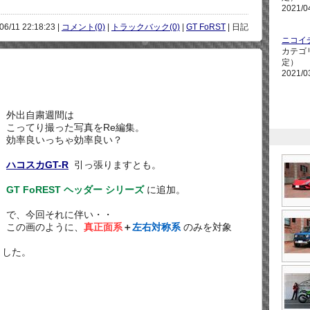
2021/0
06/11 22:18:23 |
コメント(0)
|
トラックバック(0)
|
GT FoRST
| 日記
ニコイ
カテゴ
定）
2021/0
外出自粛週間は
こってり撮った写真をRe編集。
効率良いっちゃ効率良い？
ハコスカGT-R
引っ張りますとも。
GT FoREST ヘッダー シリーズ
に追加。
で、今回それに伴い・・
この画のように、
真正面系
＋
左右対称系
のみを対象
ました。