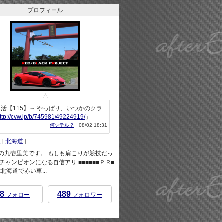
プロフィール
活【115】～ やっぱり、いつかのクラ
ttp://cvw.jp/b/745981/49224919/
」
何シテル？
08/02 18:31
美
[
北海道
]
rEndの九壱里美です。 もしも肩こりが競技だっ
チャンピオンになる自信アリ ■■■■■■ＰＲ■
 ※北海道で赤い車...
8
489
フォロー
フォロワー