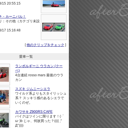
4/15 20:55:15
チ・カーニバル！
リ：その他（カテゴリ未設
3/17 15:16:48
[
他のクリップをチェック
]
愛車一覧
ランボルギーニ ウラカン (クー
ペ)
4台連続 rosso mars 最後のウラ
カン
スズキ ジムニーシエラ
ワイルド系よりもスタイリッシュ
系？ スッキリ感のあるシエラで
いくのぜ。
カワサキ Z900RS CAFE
バイクはツインに限ります！(･`
ω･)b じゃ、何故買った？(((( ;°
Д°))))