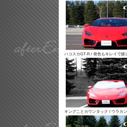
ハコスカGT-R / 発色もキレイで
キングことカウンタック / ウラ