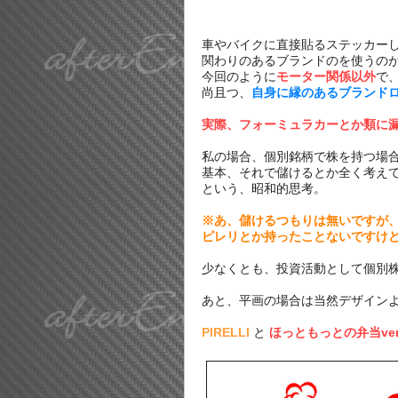
車やバイクに直接貼るステッカー
関わりのあるブランドのを使うの
今回のように
モーター関係以外
で
尚且つ、
自身に縁のあるブランド
実際、フォーミュラカーとか類に漏
私の場合、個別銘柄で株を持つ場
基本、それで儲けるとか全く考え
という、昭和的思考。
※あ、儲けるつもりは無いですが
ピレリとか持ったことないですけ
少なくとも、投資活動として個別
あと、平画の場合は当然デザイン
PIRELLI
と
ほっともっとの弁当ve