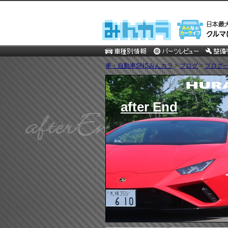
車・自動車SNSみんカラ
>
ブログ
>
ブログ一
after End