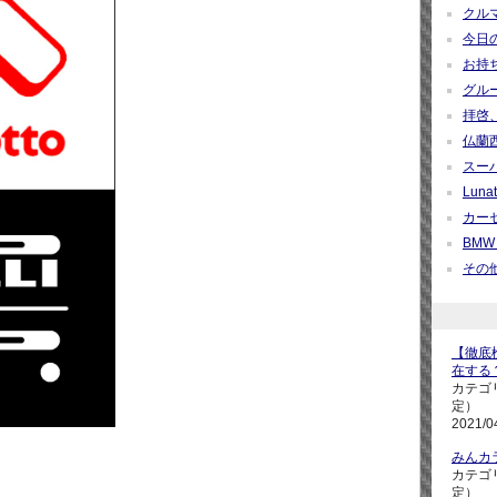
クルマ
今日の疑
お持ち帰
グループ
拝啓、
仏蘭西紀
スーパ
Lunati
カーセ
BMW M
その他 
【徹底検
在する
カテゴ
定）
2021/0
みんカ
カテゴ
定）