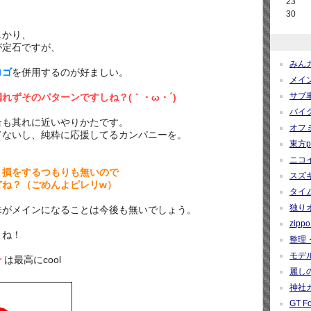
23
30
しかり、
が定石ですが、
、
みんカ
ロゴ
を併用するのが好ましい。
メイン
サブ車
れずそのパターンですしね？(｀・ω・´)
バイク
合も其れに近いやりかたです。
オフミ関
てないし、
純粋に応援してるカンパニーを。
東方pro
ニコイ
、損をするつもりも無いので
スズギー
どね？（ごめんよピレリw）
タイム
独りオ
株がメインになることは今後も無いでしょう。
zippo 
よね！
整理・
モデルカ
r
は最高にcool
麗しの
神社カー
GT Fo