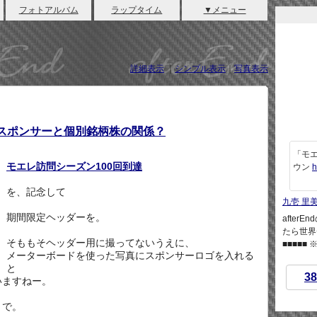
フォトアルバム
ラップタイム
▼メニュー
詳細表示
｜
シンプル表示
｜
写真表示
/ スポンサーと個別銘柄株の関係？
「モエ
モエレ訪問シーズン100回到達
ウン
h
を、記念して
九壱 里
期間限定ヘッダーを。
afte
たら世界
そももそヘッダー用に撮ってないうえに、
■■■■■
メーターボードを使った写真にスポンサーロゴを入れる
と
38
いますねー。
とで。