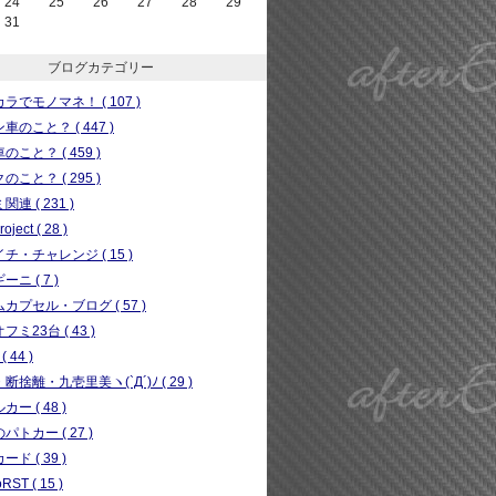
24
25
26
27
28
29
31
ブログカテゴリー
ラでモノマネ！ ( 107 )
車のこと？ ( 447 )
のこと？ ( 459 )
のこと？ ( 295 )
連 ( 231 )
ject ( 28 )
チ・チャレンジ ( 15 )
ニ ( 7 )
カプセル・ブログ ( 57 )
フミ23台 ( 43 )
( 44 )
断捨離・九壱里美ヽ(`Д´)ﾉ ( 29 )
ー ( 48 )
パトカー ( 27 )
ド ( 39 )
RST ( 15 )