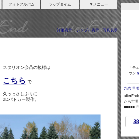
フォトアルバム
ラップタイム
▼メニュー
詳細表示
｜
シンプル表示
｜
写真表示
スタリオン会凸の模様は
「モエ
ウン
h
こちら
で
九壱 里
久っっさしぶりに
afte
2Dパトカー製作。
たら世界
■■■■■
38