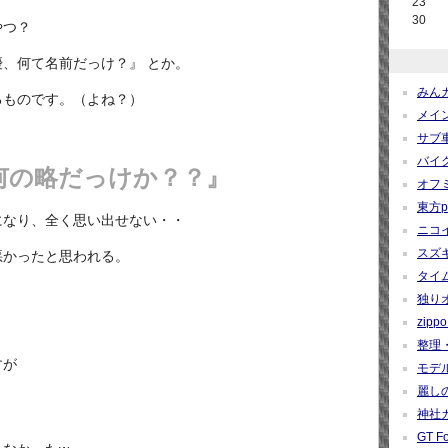
23
30
やつ？
、何て名前だっけ？』 とか。
みんカ
るものです。（よね？）
メイン
サブ車
バイク
何の略だっけか？？』
オフミ関
東方pro
になり、全く思い出せない・・
ニコイ
スズギー
悪かったと思われる。
タイム
独りオ
zippo 
整理・
すが
モデルカ
麗しの
神社カー
GT Fo