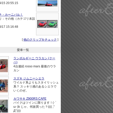
4/15 20:55:15
チ・カーニバル！
リ：その他（カテゴリ未設
3/17 15:16:48
[
他のクリップをチェック
]
愛車一覧
ランボルギーニ ウラカン (クー
ペ)
4台連続 rosso mars 最後のウラ
カン
スズキ ジムニーシエラ
ワイルド系よりもスタイリッシュ
系？ スッキリ感のあるシエラで
いくのぜ。
カワサキ Z900RS CAFE
バイクはツインに限ります！(･`
ω･)b じゃ、何故買った？(((( ;°
Д°))))