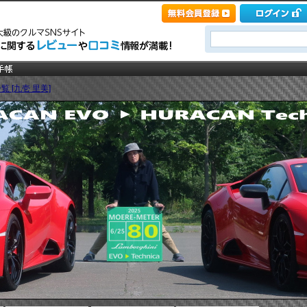
覧 [九壱 里美]