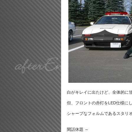
白がキレイに出たけど、全体的に
但、フロントの赤灯をLED仕様に
シャープなフォルムであるスタリ
閑話休題 ～