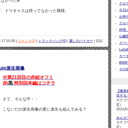
なかったw
クルマ
今日の疑
ど、ドリキャスは持ってなかった模様。
お持ち帰
グループ
拝啓、
仏蘭西紀
 17:10:30 |
コメント(2)
|
トラックバック(0)
|
麗しのパトカー
| 日記
スーパ
Lunati
カーセ
BMW M
黒de派生画像
その他 
※第21回目の赤組オフミ
赤/
黒
特別回本編はコチラ
【徹底検
在する
さて、そんな中・・
カテゴ
定）
こないだの派生画像の更に派生も組んでみる？
2021/0
みんカ
カテゴ
定）