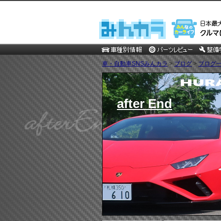
車・自動車SNSみんカラ
>
ブログ
>
ブログ一
after End