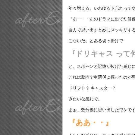
年々増える、いわゆるド忘れって
『あー・・あのドラマに出てた俳優
自力で思い出すと妙にスッキリす
こないだ、とある切っ掛けで
『ドリキャス って
と、スポ～ンと記憶が抜けた感じ
これは脳内で車関係に振ったのが
ドリフト？ キャスター？
みたいな感じで。
まぁ、数分後に思い出したワケで
『ああ・・』