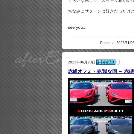
くらいな感じで、スッキリ感が訪れ
ちなみにサターンは好きだったけ
see you...
Posted at 2023/11/06
2022年06月28日
赤組オフミ・赤/黒な回 ～ 赤/