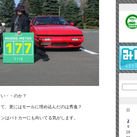
甘い・・のか？
して、更にはモールに埋め込んだのは秀逸？
日
オンはパトカーにも向いてる気がします。
2
9
16