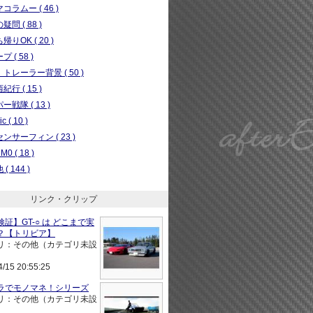
コラムー ( 46 )
問 ( 88 )
りOK ( 20 )
 ( 58 )
トレーラー背景 ( 50 )
行 ( 15 )
ー戦隊 ( 13 )
c ( 10 )
ンサーフィン ( 23 )
0 ( 18 )
( 144 )
リンク・クリップ
証】GT-○ は どこまで実
？【トリビア】
リ：その他（カテゴリ未設
4/15 20:55:25
ラでモノマネ！シリーズ
リ：その他（カテゴリ未設