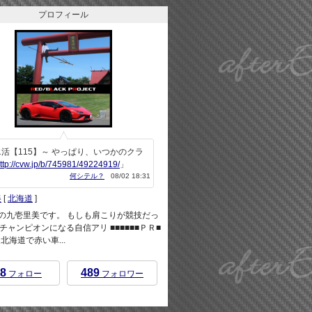
プロフィール
活【115】～ やっぱり、いつかのクラ
ttp://cvw.jp/b/745981/49224919/
」
何シテル？
08/02 18:31
美
[
北海道
]
rEndの九壱里美です。 もしも肩こりが競技だっ
チャンピオンになる自信アリ ■■■■■■ＰＲ■
 ※北海道で赤い車...
8
489
フォロー
フォロワー