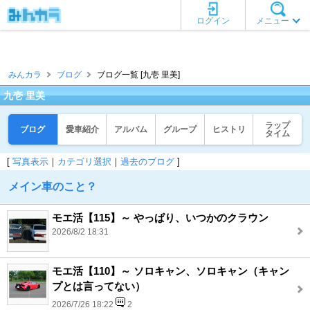
ログイン
メニュー
みんカラ
ブログ
ブログ一覧 [九壱 里美]
九壱 里美
ラップ
ブログ
愛車紹介
アルバム
グループ
ヒストリ
タイム
[
写真表示
｜
カテゴリ選択
｜
過去のブログ
]
メイン車のこと？
モエ活【115】～ やっぱり、いつかのクラウン
2026/8/2 18:31
モエ活【110】～ ソロキャン、ソロキャン（キャン
プとは言ってない）
2026/7/26 18:22
2