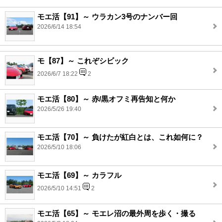
モエ活【91】～ ウラカン3号のナンバー回
2026/6/14 18:54
モ【87】～ これぞシビック
2026/6/7 18:22
2
モエ活【80】～ 赤/黒オフミ再告知と何か
2026/5/26 19:40
モエ活【70】～ 負けたが紅白とは、これ如何に？
2026/5/10 18:06
モエ活【69】～ カラフル
2026/5/10 14:51
2
モエ活【65】～ モエレ沼の最外周を歩く・撮る