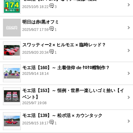
2025/10/5 18:22
3
明日は赤/黒オフミ
2025/9/27 17:59
1
スワッティー2 × ヒルモエ × 臨時レッド？
2025/9/20 20:34
1
モエ活【160】～ 土着信仰 de ｹﾛｹﾛ帽制作？
2025/9/14 18:14
モエ活【153】～ 恒例・世界一楽しいゴミ拾い【イ
ベント】
2025/9/7 19:08
モエ活【139】～ 松ボ活 × カウンタック
2025/8/15 18:17
1