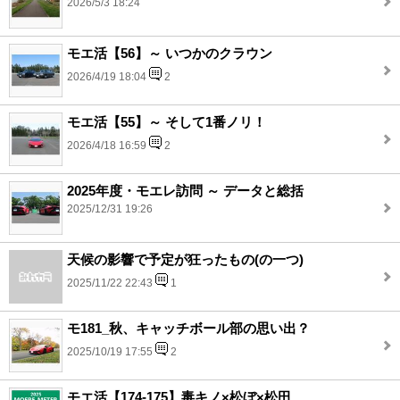
2026/5/3 18:24
モエ活【56】～ いつかのクラウン
2026/4/19 18:04
2
モエ活【55】～ そして1番ノリ！
2026/4/18 16:59
2
2025年度・モエレ訪問 ～ データと総括
2025/12/31 19:26
天候の影響で予定が狂ったもの(の一つ)
2025/11/22 22:43
1
モ181_秋、キャッチボール部の思い出？
2025/10/19 17:55
2
モエ活【174-175】毒キノ×松ぼ×松田