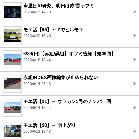
今週はAI研究、明日は赤/黒オフミ
2026/6/27 14:28
モエ活【95】～ Zでヒルモエ
2026/6/20 16:48
6/28(日)【赤組/黒組】オフミ告知【第46回】
2026/6/18 18:44
赤組INDEX画像編集が止められない
2026/6/14 23:43
モエ活【91】～ ウラカン3号のナンバー回
2026/6/14 18:54
モエ活【90】～ 雨上がり
2026/6/12 18:43