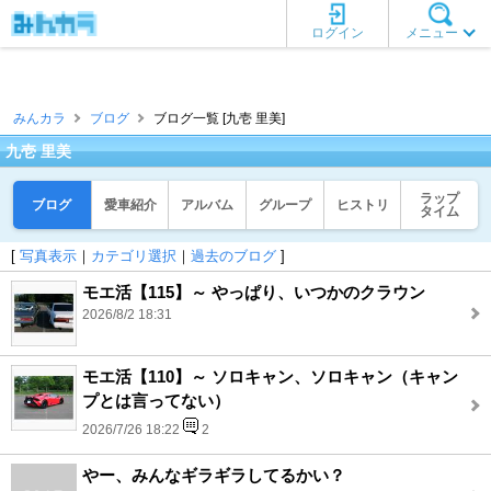
ログイン
メニュー
みんカラ
ブログ
ブログ一覧 [九壱 里美]
九壱 里美
ラップ
ブログ
愛車紹介
アルバム
グループ
ヒストリ
タイム
[
写真表示
｜
カテゴリ選択
｜
過去のブログ
]
モエ活【115】～ やっぱり、いつかのクラウン
2026/8/2 18:31
モエ活【110】～ ソロキャン、ソロキャン（キャン
プとは言ってない）
2026/7/26 18:22
2
やー、みんなギラギラしてるかい？