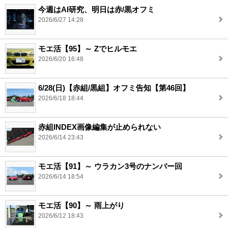
今週はAI研究、明日は赤/黒オフミ
2026/6/27 14:28
モエ活【95】～ Zでヒルモエ
2026/6/20 16:48
6/28(日)【赤組/黒組】オフミ告知【第46回】
2026/6/18 18:44
赤組INDEX画像編集が止められない
2026/6/14 23:43
モエ活【91】～ ウラカン3号のナンバー回
2026/6/14 18:54
モエ活【90】～ 雨上がり
2026/6/12 18:43