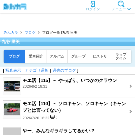
ログイン
メニュー
みんカラ
ブログ
ブログ一覧 [九壱 里美]
九壱 里美
ラップ
ブログ
愛車紹介
アルバム
グループ
ヒストリ
タイム
[
写真表示
｜
カテゴリ選択
｜
過去のブログ
]
モエ活【115】～ やっぱり、いつかのクラウン
2026/8/2 18:31
モエ活【110】～ ソロキャン、ソロキャン（キャン
プとは言ってない）
2026/7/26 18:22
2
やー、みんなギラギラしてるかい？