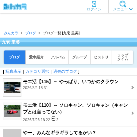
ログイン
メニュー
みんカラ
ブログ
ブログ一覧 [九壱 里美]
九壱 里美
ラップ
ブログ
愛車紹介
アルバム
グループ
ヒストリ
タイム
[
写真表示
｜
カテゴリ選択
｜
過去のブログ
]
モエ活【115】～ やっぱり、いつかのクラウン
2026/8/2 18:31
モエ活【110】～ ソロキャン、ソロキャン（キャン
プとは言ってない）
2026/7/26 18:22
2
やー、みんなギラギラしてるかい？