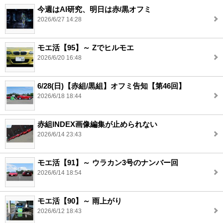
今週はAI研究、明日は赤/黒オフミ
2026/6/27 14:28
モエ活【95】～ Zでヒルモエ
2026/6/20 16:48
6/28(日)【赤組/黒組】オフミ告知【第46回】
2026/6/18 18:44
赤組INDEX画像編集が止められない
2026/6/14 23:43
モエ活【91】～ ウラカン3号のナンバー回
2026/6/14 18:54
モエ活【90】～ 雨上がり
2026/6/12 18:43