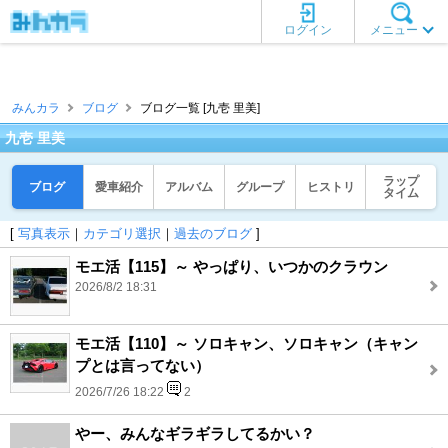
ログイン
メニュー
みんカラ
ブログ
ブログ一覧 [九壱 里美]
九壱 里美
ラップ
ブログ
愛車紹介
アルバム
グループ
ヒストリ
タイム
[
写真表示
｜
カテゴリ選択
｜
過去のブログ
]
モエ活【115】～ やっぱり、いつかのクラウン
2026/8/2 18:31
モエ活【110】～ ソロキャン、ソロキャン（キャン
プとは言ってない）
2026/7/26 18:22
2
やー、みんなギラギラしてるかい？