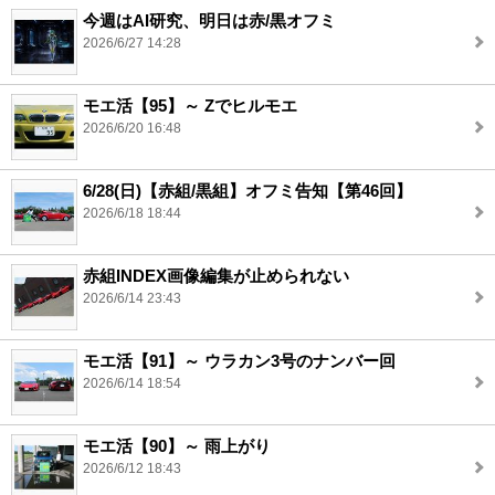
今週はAI研究、明日は赤/黒オフミ
2026/6/27 14:28
モエ活【95】～ Zでヒルモエ
2026/6/20 16:48
6/28(日)【赤組/黒組】オフミ告知【第46回】
2026/6/18 18:44
赤組INDEX画像編集が止められない
2026/6/14 23:43
モエ活【91】～ ウラカン3号のナンバー回
2026/6/14 18:54
モエ活【90】～ 雨上がり
2026/6/12 18:43