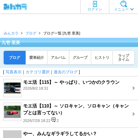
ログイン
メニュー
みんカラ
ブログ
ブログ一覧 [九壱 里美]
九壱 里美
ラップ
ブログ
愛車紹介
アルバム
グループ
ヒストリ
タイム
[
写真表示
｜
カテゴリ選択
｜
過去のブログ
]
モエ活【115】～ やっぱり、いつかのクラウン
2026/8/2 18:31
モエ活【110】～ ソロキャン、ソロキャン（キャン
プとは言ってない）
2026/7/26 18:22
2
やー、みんなギラギラしてるかい？