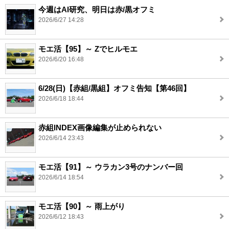
今週はAI研究、明日は赤/黒オフミ
2026/6/27 14:28
モエ活【95】～ Zでヒルモエ
2026/6/20 16:48
6/28(日)【赤組/黒組】オフミ告知【第46回】
2026/6/18 18:44
赤組INDEX画像編集が止められない
2026/6/14 23:43
モエ活【91】～ ウラカン3号のナンバー回
2026/6/14 18:54
モエ活【90】～ 雨上がり
2026/6/12 18:43