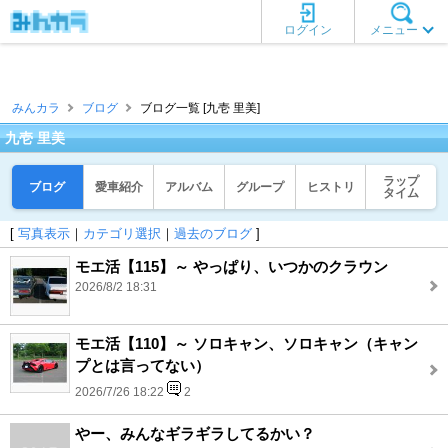
ログイン
メニュー
みんカラ
ブログ
ブログ一覧 [九壱 里美]
九壱 里美
ラップ
ブログ
愛車紹介
アルバム
グループ
ヒストリ
タイム
[
写真表示
｜
カテゴリ選択
｜
過去のブログ
]
モエ活【115】～ やっぱり、いつかのクラウン
2026/8/2 18:31
モエ活【110】～ ソロキャン、ソロキャン（キャン
プとは言ってない）
2026/7/26 18:22
2
やー、みんなギラギラしてるかい？