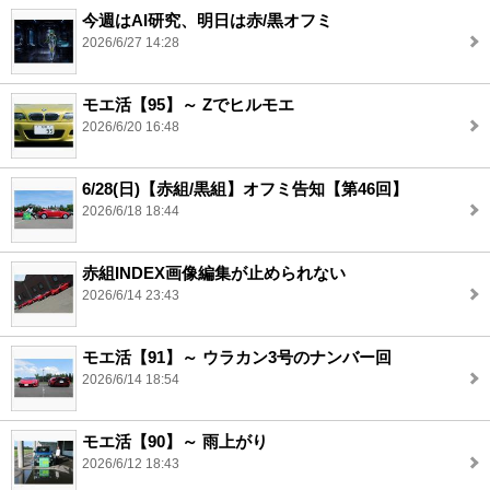
今週はAI研究、明日は赤/黒オフミ
2026/6/27 14:28
モエ活【95】～ Zでヒルモエ
2026/6/20 16:48
6/28(日)【赤組/黒組】オフミ告知【第46回】
2026/6/18 18:44
赤組INDEX画像編集が止められない
2026/6/14 23:43
モエ活【91】～ ウラカン3号のナンバー回
2026/6/14 18:54
モエ活【90】～ 雨上がり
2026/6/12 18:43