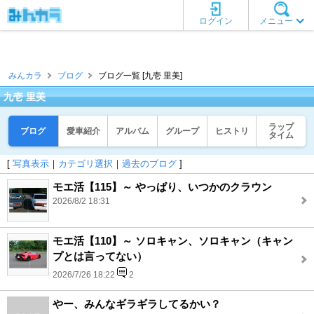
ログイン
メニュー
みんカラ
ブログ
ブログ一覧 [九壱 里美]
九壱 里美
ラップ
ブログ
愛車紹介
アルバム
グループ
ヒストリ
タイム
[
写真表示
｜
カテゴリ選択
｜
過去のブログ
]
モエ活【115】～ やっぱり、いつかのクラウン
2026/8/2 18:31
モエ活【110】～ ソロキャン、ソロキャン（キャン
プとは言ってない）
2026/7/26 18:22
2
やー、みんなギラギラしてるかい？