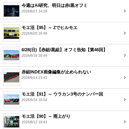
今週はAI研究、明日は赤/黒オフミ
2026/6/27 14:28
モエ活【95】～ Zでヒルモエ
2026/6/20 16:48
6/28(日)【赤組/黒組】オフミ告知【第46回】
2026/6/18 18:44
赤組INDEX画像編集が止められない
2026/6/14 23:43
モエ活【91】～ ウラカン3号のナンバー回
2026/6/14 18:54
モエ活【90】～ 雨上がり
2026/6/12 18:43