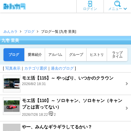
ログイン
メニュー
みんカラ
ブログ
ブログ一覧 [九壱 里美]
九壱 里美
ラップ
ブログ
愛車紹介
アルバム
グループ
ヒストリ
タイム
[
写真表示
｜
カテゴリ選択
｜
過去のブログ
]
モエ活【115】～ やっぱり、いつかのクラウン
2026/8/2 18:31
モエ活【110】～ ソロキャン、ソロキャン（キャン
プとは言ってない）
2026/7/26 18:22
2
やー、みんなギラギラしてるかい？