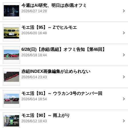
今週はAI研究、明日は赤/黒オフミ
2026/6/27 14:28
モエ活【95】～ Zでヒルモエ
2026/6/20 16:48
6/28(日)【赤組/黒組】オフミ告知【第46回】
2026/6/18 18:44
赤組INDEX画像編集が止められない
2026/6/14 23:43
モエ活【91】～ ウラカン3号のナンバー回
2026/6/14 18:54
モエ活【90】～ 雨上がり
2026/6/12 18:43