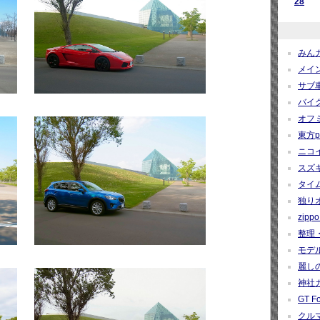
28
みんカ
メイン
サブ車
バイク
オフミ関
東方pro
ニコイ
スズギー
タイム
独りオ
zippo 
整理・
モデルカ
麗しの
神社カー
GT Fo
クルマ