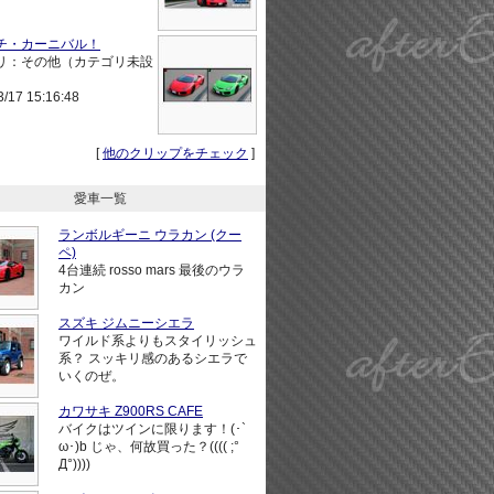
チ・カーニバル！
リ：その他（カテゴリ未設
3/17 15:16:48
[
他のクリップをチェック
]
愛車一覧
ランボルギーニ ウラカン (クー
ペ)
4台連続 rosso mars 最後のウラ
カン
スズキ ジムニーシエラ
ワイルド系よりもスタイリッシュ
系？ スッキリ感のあるシエラで
いくのぜ。
カワサキ Z900RS CAFE
バイクはツインに限ります！(･`
ω･)b じゃ、何故買った？(((( ;°
Д°))))