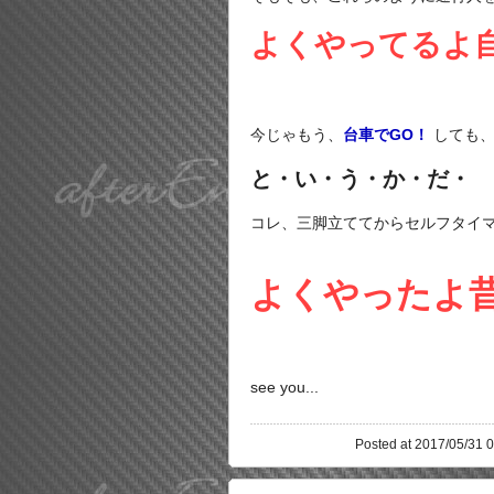
よくやってるよ自分
今じゃもう、
台車でGO！
しても
と・い・う・か・だ・
コレ、三脚立ててからセルフタイ
よくやったよ昔の
see you...
Posted at 2017/05/31 0