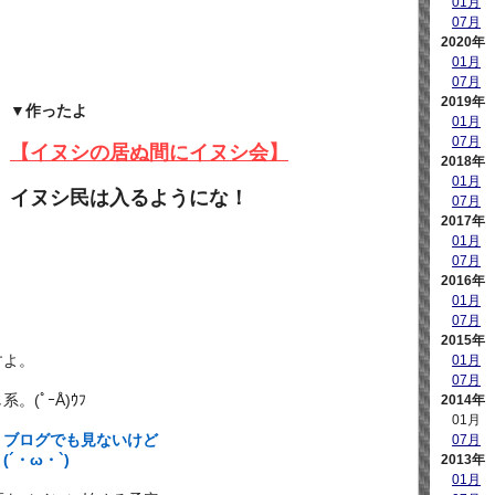
01月
07月
2020年
01月
07月
2019年
▼作ったよ
01月
07月
【イヌシの居ぬ間にイヌシ会】
2018年
01月
イヌシ民は入るようにな！
07月
2017年
01月
07月
2016年
01月
07月
2015年
すよ。
01月
07月
(ﾟｰÅ)ｳﾌ
2014年
01月
、ブログでも見ないけど
07月
´・ω・`)
2013年
01月