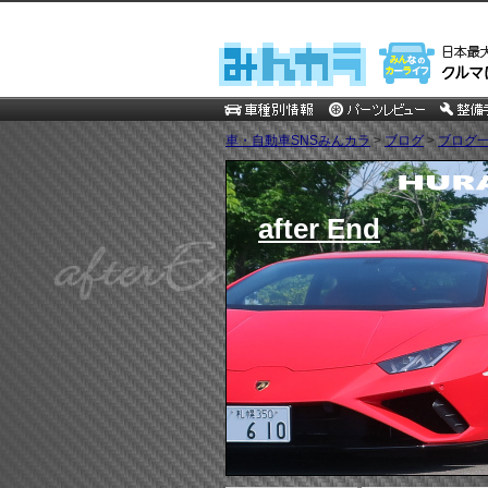
車・自動車SNSみんカラ
>
ブログ
>
ブログ一
after End