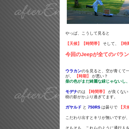
やっぱ、こうして見ると
【天候】【時間帯】
そして、
【時
今回のJeepが全てのバラ
ウラカン
のを見ると、空が青くて
が、
【時期】
が悪い？
柴の色がまだ綺麗な緑じゃないし
モデナ
のは
【時間帯】
が良くない
樹の影がかぶり過ぎてます。
ガヤルド
と
750RS
は曇りで
【天
こだわり出すとキリが無いですが
そもそも、これらのように通行人