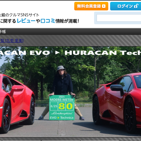
覧 [九壱 里美]