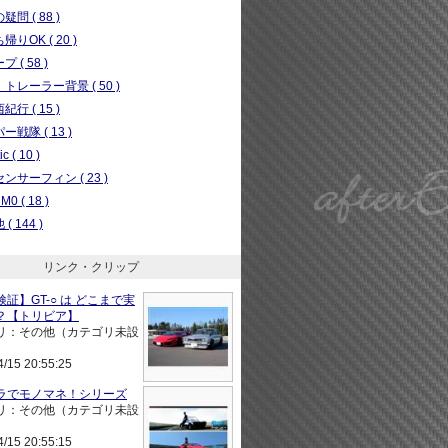
問 ( 88 )
りOK ( 20 )
 ( 58 )
トレーラー背景 ( 50 )
行 ( 15 )
ー戦隊 ( 13 )
c ( 10 )
ンサーフィン ( 23 )
0 ( 18 )
( 144 )
リンク・クリップ
証】GT-○ は どこまで実
？【トリビア】
リ：その他（カテゴリ未設
4/15 20:55:25
ラでモノマネ！シリーズ
リ：その他（カテゴリ未設
4/15 20:55:15