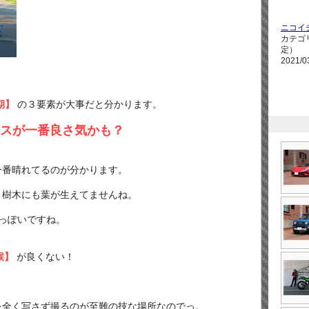
ニコイ
カテゴ
定）
2021/0
期】
の３要素が大事だと分かります。
ンスが一番良さ気かも？
一番晴れてるのが分かります。
、
樹木にも葉が生えてませんね。
っぽいですね。
候】
が良くない！
、
を全く写さず撮るのが至難の技な場所なのでっ。