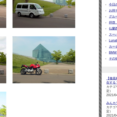
今日の疑
お持ち帰
グループ
拝啓、
仏蘭西紀
スーパ
Lunati
カーセ
BMW M
その他 
【徹底検
在する
カテゴ
定）
2021/0
みんカ
カテゴ
定）
2021/0