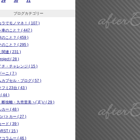
29
30
31
ブログカテゴリー
ラでモノマネ！ ( 107 )
車のこと？ ( 447 )
のこと？ ( 459 )
のこと？ ( 295 )
連 ( 231 )
ject ( 28 )
チ・チャレンジ ( 15 )
ニ ( 7 )
カプセル・ブログ ( 57 )
フミ23台 ( 43 )
( 44 )
断捨離・九壱里美ヽ(`Д´)ﾉ ( 29 )
ー ( 48 )
パトカー ( 27 )
ド ( 39 )
RST ( 15 )
コラムー ( 46 )