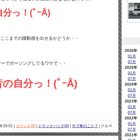
っ！(ﾟｰÅ)
、ここまでの躍動感を出せるかどうか・・
2026年
01月
07月
マーでポージングしてるワケで・・
2025年
01月
07月
自分っ！(ﾟｰÅ)
2024年
01月
07月
2023年
01月
07月
2022年
01月
8:26:01 |
コメント(3)
|
トラックバック(0)
|
サブ車のこと？
| クルマ
07月
2021年