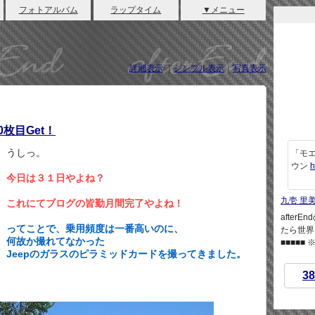
フォトアルバム
ラップタイム
▼メニュー
詳細表示
｜
シンプル表示
｜
写真表示
枚目Get！
うしっ。
「モエ
ウン
h
今日は３１日やよね？
九壱 里
これにてブログの皆勤月間完了やよね！
afte
ってことで、乗用頻度は一番高いのに、
たら世界
何故か撮れてなかった
■■■■■
Jeepのガラスのピラミッドカードを撮ってきました。
38