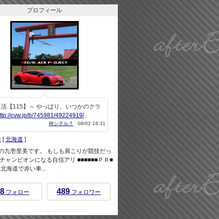
プロフィール
活【115】～ やっぱり、いつかのクラ
ttp://cvw.jp/b/745981/49224919/
」
何シテル？
08/02 18:31
美
[
北海道
]
rEndの九壱里美です。 もしも肩こりが競技だっ
チャンピオンになる自信アリ ■■■■■■ＰＲ■
 ※北海道で赤い車...
8
489
フォロー
フォロワー