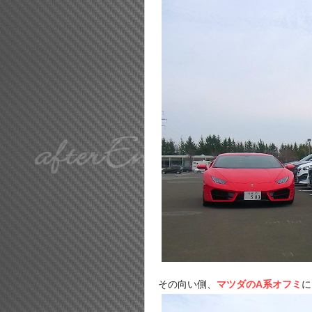
その向い側、
マツダのA系オフミ
に