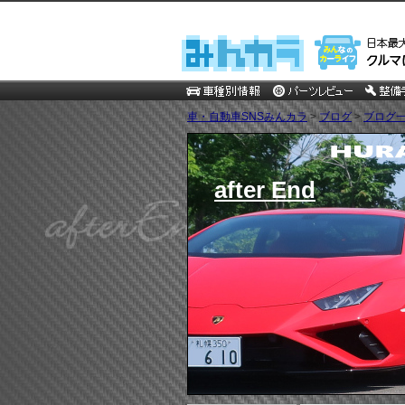
車・自動車SNSみんカラ
>
ブログ
>
ブログ一
after End