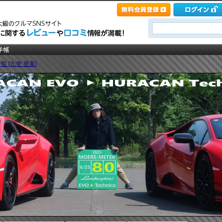
覧 [九壱 里美]