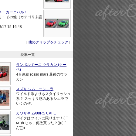
チ・カーニバル！
リ：その他（カテゴリ未設
3/17 15:16:48
[
他のクリップをチェック
]
愛車一覧
ランボルギーニ ウラカン (クー
ペ)
4台連続 rosso mars 最後のウラ
カン
スズキ ジムニーシエラ
ワイルド系よりもスタイリッシュ
系？ スッキリ感のあるシエラで
いくのぜ。
カワサキ Z900RS CAFE
バイクはツインに限ります！(･`
ω･)b じゃ、何故買った？(((( ;°
Д°))))