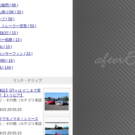
問 ( 88 )
りOK ( 20 )
 ( 58 )
トレーラー背景 ( 50 )
行 ( 15 )
ー戦隊 ( 13 )
c ( 10 )
ンサーフィン ( 23 )
0 ( 18 )
( 144 )
リンク・クリップ
証】GT-○ は どこまで実
？【トリビア】
リ：その他（カテゴリ未設
4/15 20:55:25
ラでモノマネ！シリーズ
リ：その他（カテゴリ未設
4/15 20:55:15