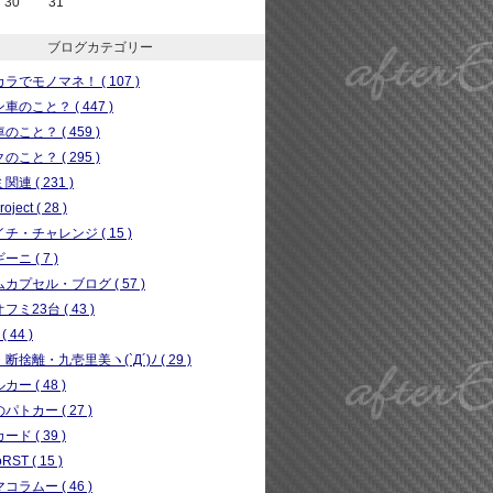
30
31
ブログカテゴリー
ラでモノマネ！ ( 107 )
車のこと？ ( 447 )
のこと？ ( 459 )
のこと？ ( 295 )
連 ( 231 )
ject ( 28 )
チ・チャレンジ ( 15 )
ニ ( 7 )
カプセル・ブログ ( 57 )
フミ23台 ( 43 )
( 44 )
断捨離・九壱里美ヽ(`Д´)ﾉ ( 29 )
ー ( 48 )
パトカー ( 27 )
ド ( 39 )
RST ( 15 )
コラムー ( 46 )