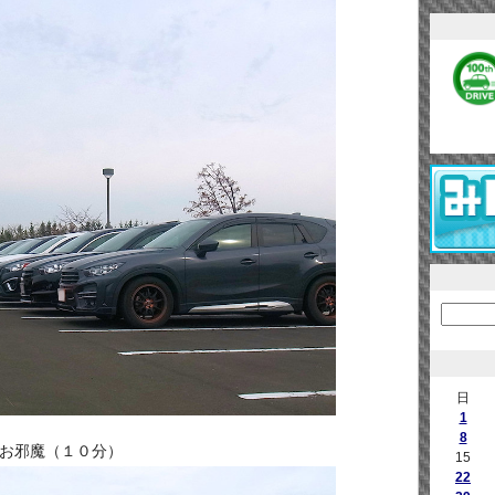
日
1
8
お邪魔（１０分）
15
22