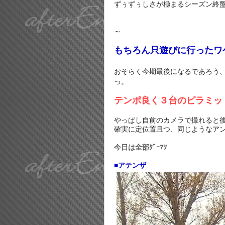
ずぅずぅしさが極まるシーズン終盤で
～
もちろん只遊びに行ったワ
おそらく今期最後になるであろう
っ。
テンポ良く３台のピラミッド
やっぱし自前のカメラで撮れると
確実に定位置且つ、同じようなア
今日は全部ﾀﾞｰﾏﾂ
■アテンザ