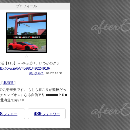
プロフィール
活【115】～ やっぱり、いつかのクラ
ttp://cvw.jp/b/745981/49224919/
」
何シテル？
08/02 18:31
美
[
北海道
]
rEndの九壱里美です。 もしも肩こりが競技だっ
チャンピオンになる自信アリ ■■■■■■ＰＲ■
 ※北海道で赤い車...
8
489
フォロー
フォロワー