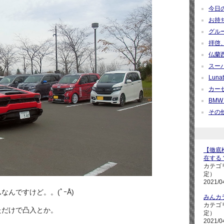
今日の疑
お持ち帰
グループ
拝啓、
仏蘭西紀
スーパ
Lunati
カーセ
BMW M
その他 
【徹底検
在する
カテゴ
定）
2021/0
んですけど。。(ﾟｰÅ)
みんカ
カテゴ
ただけで凸入とか。
定）
2021/0