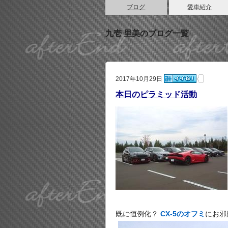
ブログ
愛車紹介
九壱 里美のブログ一覧
2017年10月29日
本日のピラミッド活動
既に恒例化？
CX-5のオフミ
にお邪