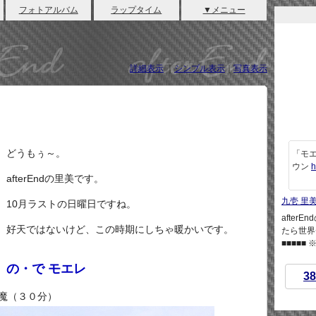
フォトアルバム
ラップタイム
▼メニュー
詳細表示
｜
シンプル表示
｜
写真表示
どうもぅ～。
「モエ
ウン
h
afterEndの里美です。
九壱 里
10月ラストの日曜日ですね。
afte
好天ではないけど、この時期にしちゃ暖かいです。
たら世界
■■■■■
の・で モエレ
38
魔（３０分）