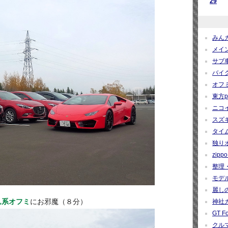
29
みんカ
メイン
サブ車
バイク
オフミ関
東方pro
ニコイ
スズギー
タイム
独りオ
zippo 
整理・
モデルカ
麗しの
ん系オフミ
にお邪魔（８分）
神社カー
GT Fo
クルマ