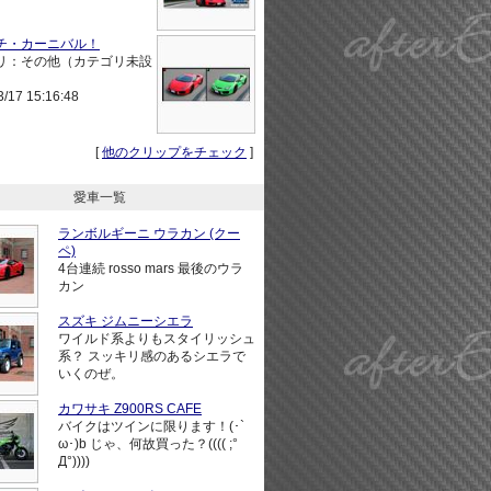
チ・カーニバル！
リ：その他（カテゴリ未設
3/17 15:16:48
[
他のクリップをチェック
]
愛車一覧
ランボルギーニ ウラカン (クー
ペ)
4台連続 rosso mars 最後のウラ
カン
スズキ ジムニーシエラ
ワイルド系よりもスタイリッシュ
系？ スッキリ感のあるシエラで
いくのぜ。
カワサキ Z900RS CAFE
バイクはツインに限ります！(･`
ω･)b じゃ、何故買った？(((( ;°
Д°))))