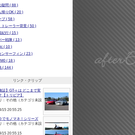
問 ( 88 )
りOK ( 20 )
 ( 58 )
トレーラー背景 ( 50 )
行 ( 15 )
ー戦隊 ( 13 )
c ( 10 )
ンサーフィン ( 23 )
0 ( 18 )
( 144 )
リンク・クリップ
証】GT-○ は どこまで実
？【トリビア】
リ：その他（カテゴリ未設
4/15 20:55:25
ラでモノマネ！シリーズ
リ：その他（カテゴリ未設
4/15 20:55:15