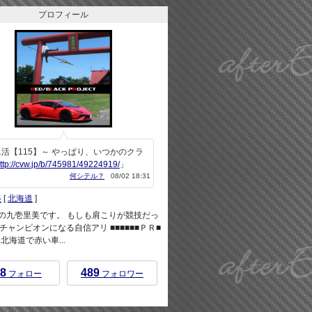
プロフィール
活【115】～ やっぱり、いつかのクラ
ttp://cvw.jp/b/745981/49224919/
」
何シテル？
08/02 18:31
美
[
北海道
]
rEndの九壱里美です。 もしも肩こりが競技だっ
チャンピオンになる自信アリ ■■■■■■ＰＲ■
 ※北海道で赤い車...
8
489
フォロー
フォロワー