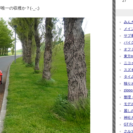
27
の収穫か？(-_-;)
みんカ
メイン
サブ車
バイク
オフミ関
東方pro
ニコイ
スズギー
タイム
独りオ
zippo 
整理・
モデルカ
麗しの
神社カー
GT Fo
クルマ