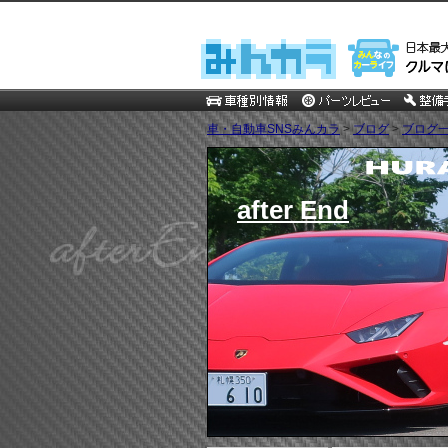
車・自動車SNSみんカラ
>
ブログ
>
ブログ一
after End