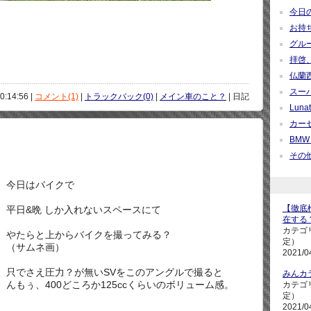
今日の疑
お持ち帰
グループ
拝啓、
仏蘭西紀
スーパ
0:14:56 |
コメント(1)
|
トラックバック(0)
|
メイン車のこと？
| 日記
Lunati
カーセ
BMW M
その他 
今日はバイクで
【徹底検
平日&晩 しか入れないスペースにて
在する
カテゴ
やたらと上からバイクを撮ってみる？
定）
（サムネ画）
2021/0
只でさえ圧力？が無いSVをこのアングルで撮ると
みんカ
んもぅ、400どころか125ccくらいのボリューム感。
カテゴ
定）
2021/0