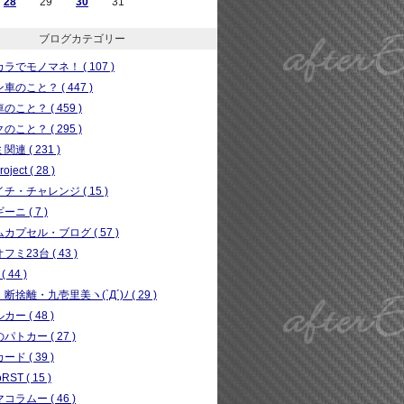
28
29
30
31
ブログカテゴリー
ラでモノマネ！ ( 107 )
車のこと？ ( 447 )
のこと？ ( 459 )
のこと？ ( 295 )
連 ( 231 )
ject ( 28 )
チ・チャレンジ ( 15 )
ニ ( 7 )
カプセル・ブログ ( 57 )
フミ23台 ( 43 )
( 44 )
断捨離・九壱里美ヽ(`Д´)ﾉ ( 29 )
ー ( 48 )
パトカー ( 27 )
ド ( 39 )
RST ( 15 )
コラムー ( 46 )