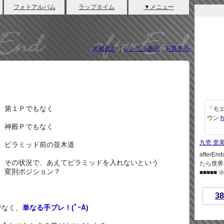
フォトアルバム
ラップタイム
▼メニュー
詳細表示
｜
シンプル表示
｜
写真表示
第１Ｐでもなく
「モエ
ウン
h
神殿Ｐでもなく
九壱 里
ピラミッド前の並木道
afte
その状況で、あえてピラミッドを入れないという
たら世界
変則ポジション？
■■■■■
38
でなく、
単なる手ブレ！(ﾟｰÅ)