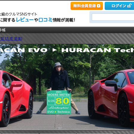
覧 [九壱 里美]