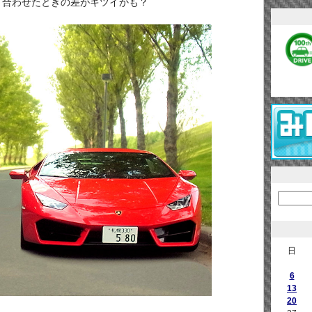
、合わせたときの差がキツイかも？
日
6
13
20