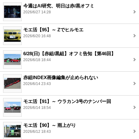
今週はAI研究、明日は赤/黒オフミ
2026/6/27 14:28
モエ活【95】～ Zでヒルモエ
2026/6/20 16:48
6/28(日)【赤組/黒組】オフミ告知【第46回】
2026/6/18 18:44
赤組INDEX画像編集が止められない
2026/6/14 23:43
モエ活【91】～ ウラカン3号のナンバー回
2026/6/14 18:54
モエ活【90】～ 雨上がり
2026/6/12 18:43