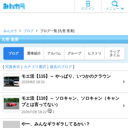
ログイン
メニュー
みんカラ
ブログ
ブログ一覧 [九壱 里美]
九壱 里美
ラップ
ブログ
愛車紹介
アルバム
グループ
ヒストリ
タイム
[
写真表示
｜
カテゴリ選択
｜
過去のブログ
]
モエ活【115】～ やっぱり、いつかのクラウン
2026/8/2 18:31
モエ活【110】～ ソロキャン、ソロキャン（キャン
プとは言ってない）
2026/7/26 18:22
2
やー、みんなギラギラしてるかい？