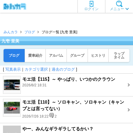
ログイン
メニュー
みんカラ
ブログ
ブログ一覧 [九壱 里美]
九壱 里美
ラップ
ブログ
愛車紹介
アルバム
グループ
ヒストリ
タイム
[
写真表示
｜
カテゴリ選択
｜
過去のブログ
]
モエ活【115】～ やっぱり、いつかのクラウン
2026/8/2 18:31
モエ活【110】～ ソロキャン、ソロキャン（キャン
プとは言ってない）
2026/7/26 18:22
2
やー、みんなギラギラしてるかい？