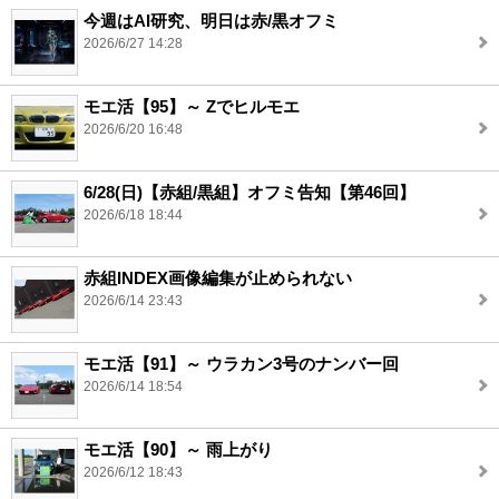
今週はAI研究、明日は赤/黒オフミ
2026/6/27 14:28
モエ活【95】～ Zでヒルモエ
2026/6/20 16:48
6/28(日)【赤組/黒組】オフミ告知【第46回】
2026/6/18 18:44
赤組INDEX画像編集が止められない
2026/6/14 23:43
モエ活【91】～ ウラカン3号のナンバー回
2026/6/14 18:54
モエ活【90】～ 雨上がり
2026/6/12 18:43