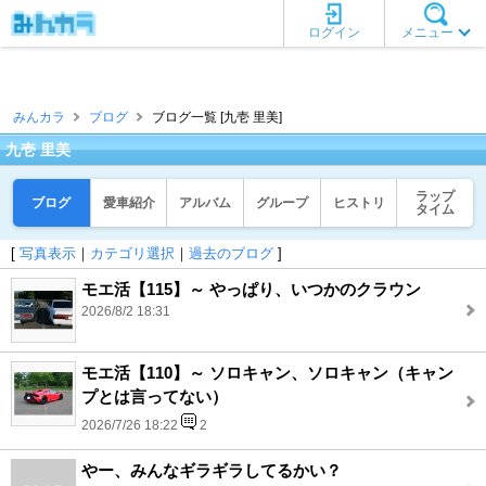
ログイン
メニュー
みんカラ
ブログ
ブログ一覧 [九壱 里美]
九壱 里美
ラップ
ブログ
愛車紹介
アルバム
グループ
ヒストリ
タイム
[
写真表示
｜
カテゴリ選択
｜
過去のブログ
]
モエ活【115】～ やっぱり、いつかのクラウン
2026/8/2 18:31
モエ活【110】～ ソロキャン、ソロキャン（キャン
プとは言ってない）
2026/7/26 18:22
2
やー、みんなギラギラしてるかい？