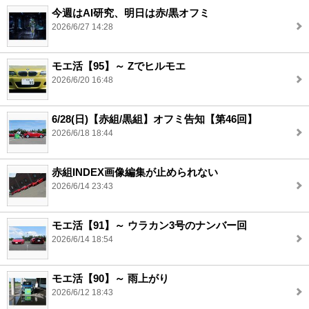
今週はAI研究、明日は赤/黒オフミ
2026/6/27 14:28
モエ活【95】～ Zでヒルモエ
2026/6/20 16:48
6/28(日)【赤組/黒組】オフミ告知【第46回】
2026/6/18 18:44
赤組INDEX画像編集が止められない
2026/6/14 23:43
モエ活【91】～ ウラカン3号のナンバー回
2026/6/14 18:54
モエ活【90】～ 雨上がり
2026/6/12 18:43