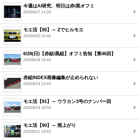
今週はAI研究、明日は赤/黒オフミ
2026/6/27 14:28
モエ活【95】～ Zでヒルモエ
2026/6/20 16:48
6/28(日)【赤組/黒組】オフミ告知【第46回】
2026/6/18 18:44
赤組INDEX画像編集が止められない
2026/6/14 23:43
モエ活【91】～ ウラカン3号のナンバー回
2026/6/14 18:54
モエ活【90】～ 雨上がり
2026/6/12 18:43