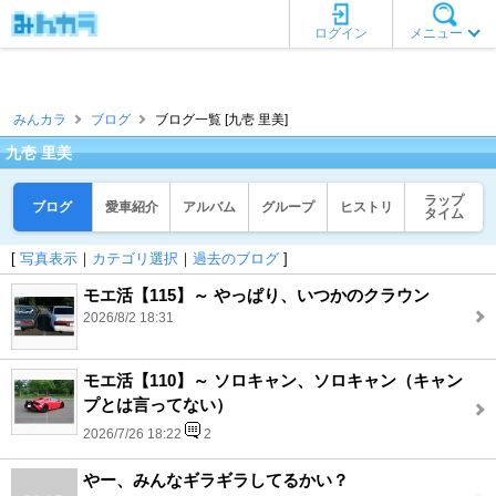
ログイン
メニュー
みんカラ
ブログ
ブログ一覧 [九壱 里美]
九壱 里美
ラップ
ブログ
愛車紹介
アルバム
グループ
ヒストリ
タイム
[
写真表示
｜
カテゴリ選択
｜
過去のブログ
]
モエ活【115】～ やっぱり、いつかのクラウン
2026/8/2 18:31
モエ活【110】～ ソロキャン、ソロキャン（キャン
プとは言ってない）
2026/7/26 18:22
2
やー、みんなギラギラしてるかい？