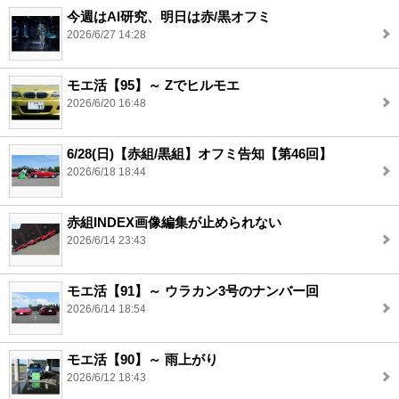
今週はAI研究、明日は赤/黒オフミ
2026/6/27 14:28
モエ活【95】～ Zでヒルモエ
2026/6/20 16:48
6/28(日)【赤組/黒組】オフミ告知【第46回】
2026/6/18 18:44
赤組INDEX画像編集が止められない
2026/6/14 23:43
モエ活【91】～ ウラカン3号のナンバー回
2026/6/14 18:54
モエ活【90】～ 雨上がり
2026/6/12 18:43