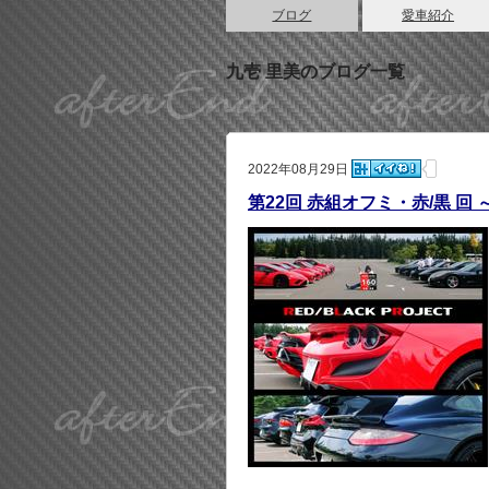
ブログ
愛車紹介
九壱 里美のブログ一覧
2022年08月29日
第22回 赤組オフミ・赤/黒 回 ～ 