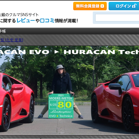
覧 [九壱 里美]