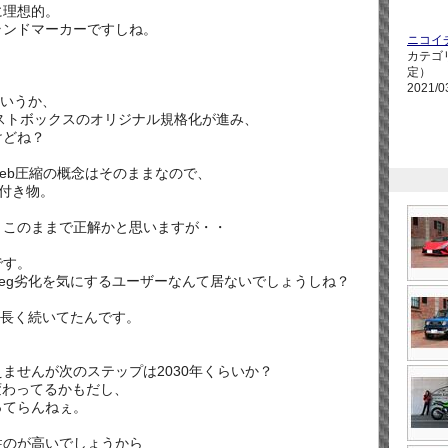
に理想的。
ランドマーカーですしね。
ニコイ
カテゴ
定）
2021/0
というか、
キストボックスのオリジナル規格化が進み、
けどね？
eb圧縮の概念はそのままなので、
付き物。
くこのままで正解かと思いますが・・
です。
peg劣化を気にするユーザーなんて居ないでしょうしね？
が長く続いてたんです。
ませんが次のステップは2030年くらいか？
変わってるかもだし、
ってらんねぇ。
性のが高いでしょうから