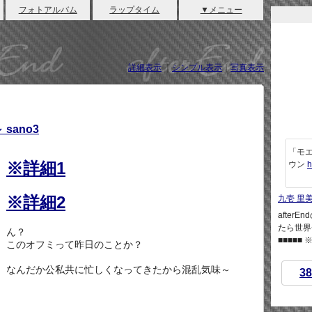
フォトアルバム
ラップタイム
▼メニュー
詳細表示
｜
シンプル表示
｜
写真表示
sano3
「モエ
※詳細1
ウン
h
※詳細2
九壱 里
afte
たら世界
ん？
■■■■■
このオフミって昨日のことか？
なんだか公私共に忙しくなってきたから混乱気味～
38