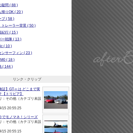
問 ( 88 )
りOK ( 20 )
 ( 58 )
トレーラー背景 ( 50 )
行 ( 15 )
ー戦隊 ( 13 )
c ( 10 )
ンサーフィン ( 23 )
0 ( 18 )
( 144 )
リンク・クリップ
証】GT-○ は どこまで実
？【トリビア】
リ：その他（カテゴリ未設
4/15 20:55:25
ラでモノマネ！シリーズ
リ：その他（カテゴリ未設
4/15 20:55:15