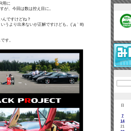
R用に
ですが、今回は数は控え目に。
いんですけどね？
うより出来ないが正解ですけども。(´д｀lll)
じです。
日
7
14
21