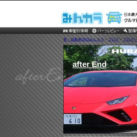
車・自動車SNSみんカラ
>
ブログ
>
ブログ一
after End