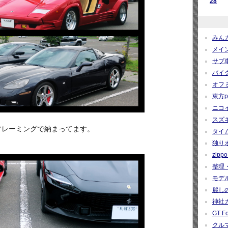
28
みんカ
メイン
サブ車
バイク
オフミ関
東方pro
ニコイ
スズギー
フレーミングで納まってます。
タイム
独りオ
zippo 
整理・
モデルカ
麗しの
神社カー
GT Fo
クルマ