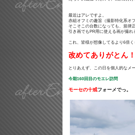
最近はアレですよ。
赤組オフミの趣旨（撮影特化系オ
そこそこの台数になっても、規律
引き画でもPR用に使える画が撮れ
これ、皆様が想像してるより6倍く
改めてありがとん！(
とりあえず、この日を個人的なメ
今期160回目のモエレ訪問
モーセの十戒
フォーメでっ。