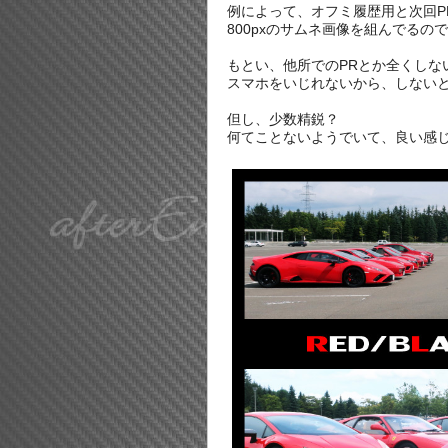
例によって、オフミ履歴用と次回P
800pxのサムネ画像を組んでるの
もとい、他所でのPRとか全くしな
スマホをいじれないから、しないとい
但し、少数精鋭？
何てことないようでいて、良い感