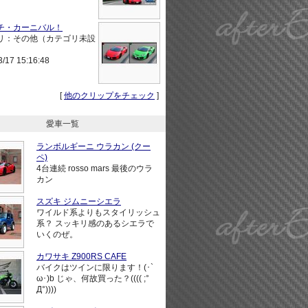
チ・カーニバル！
リ：その他（カテゴリ未設
3/17 15:16:48
[
他のクリップをチェック
]
愛車一覧
ランボルギーニ ウラカン (クー
ペ)
4台連続 rosso mars 最後のウラ
カン
スズキ ジムニーシエラ
ワイルド系よりもスタイリッシュ
系？ スッキリ感のあるシエラで
いくのぜ。
カワサキ Z900RS CAFE
バイクはツインに限ります！(･`
ω･)b じゃ、何故買った？(((( ;°
Д°))))