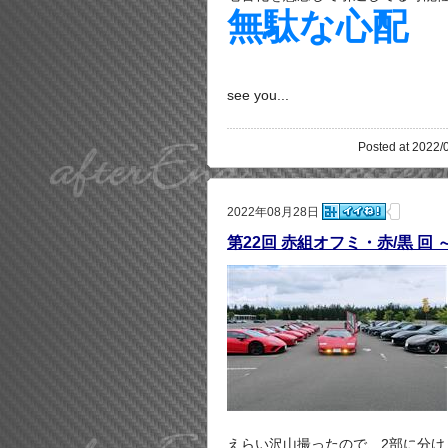
無駄な心配
see you...
Posted at 2022/
2022年08月28日
第22回 赤組オフミ・赤/黒 回 ～ 
えらい沢山撮ったので、2部に分け