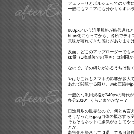
フェラーリとポルシェってのが実
一般にもマニアにも分かりやすい
～
800pxという汎用規格が時代遅れ
https化になってから、各所でテ
意味が薄れてきた感じがあります
反面、どこのアップローダーでもw
kb量（1枚単位での重さ
）は制限が
なので、その縛りがあるうちは暫
やはりこれもスマホの影響が多大
あれで閲覧する限り、web圧縮やj
一般的な汎用規格が640pxの時代
多分2010年くらいまでかな～？
日進月歩の世界なので、何とも言え
そうなったらjpeg自体の概念すら
そもそもネットに嫌気がさしてや
とか、
老害化を懸念して引退してる可能