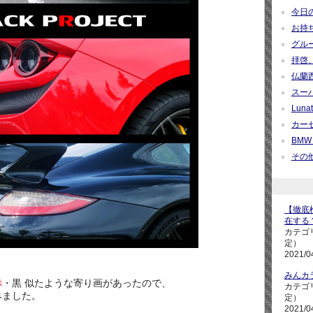
今日の疑
お持ち帰
グループ
拝啓、
仏蘭西紀
スーパ
Lunati
カーセ
BMW M
その他 
【徹底検
在する
カテゴ
定）
2021/0
みんカ
赤
・黒 似たような寄り画があったので、
カテゴ
みました。
定）
2021/0