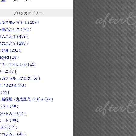
29
30
31
ブログカテゴリー
ラでモノマネ！ ( 107 )
車のこと？ ( 447 )
のこと？ ( 459 )
のこと？ ( 295 )
連 ( 231 )
ject ( 28 )
チ・チャレンジ ( 15 )
ニ ( 7 )
カプセル・ブログ ( 57 )
フミ23台 ( 43 )
( 44 )
断捨離・九壱里美ヽ(`Д´)ﾉ ( 29 )
ー ( 48 )
パトカー ( 27 )
ド ( 39 )
RST ( 15 )
コラムー ( 46 )