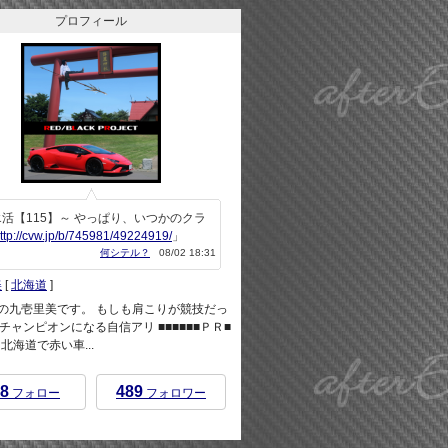
プロフィール
活【115】～ やっぱり、いつかのクラ
ttp://cvw.jp/b/745981/49224919/
」
何シテル？
08/02 18:31
美
[
北海道
]
rEndの九壱里美です。 もしも肩こりが競技だっ
チャンピオンになる自信アリ ■■■■■■ＰＲ■
 ※北海道で赤い車...
8
489
フォロー
フォロワー