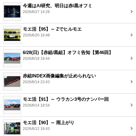
今週はAI研究、明日は赤/黒オフミ
2026/6/27 14:28
モエ活【95】～ Zでヒルモエ
2026/6/20 16:48
6/28(日)【赤組/黒組】オフミ告知【第46回】
2026/6/18 18:44
赤組INDEX画像編集が止められない
2026/6/14 23:43
モエ活【91】～ ウラカン3号のナンバー回
2026/6/14 18:54
モエ活【90】～ 雨上がり
2026/6/12 18:43