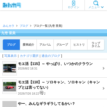
ログイン
メニュー
みんカラ
ブログ
ブログ一覧 [九壱 里美]
九壱 里美
ラップ
ブログ
愛車紹介
アルバム
グループ
ヒストリ
タイム
[
写真表示
｜
カテゴリ選択
｜
過去のブログ
]
モエ活【115】～ やっぱり、いつかのクラウン
2026/8/2 18:31
モエ活【110】～ ソロキャン、ソロキャン（キャン
プとは言ってない）
2026/7/26 18:22
2
やー、みんなギラギラしてるかい？