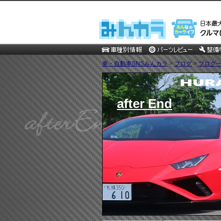
車・自動車SNSみんカラ
>
ブログ
>
ブログ一
after End