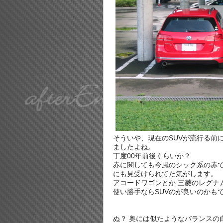
そういや、現在のSUVが流行る前
ましたよね。
丁度00年前後くらいか？
赤に関しても今風のシック系の赤
にも見受けられてた気がします。
アコードワゴンとか 三菱のレグナ
使い勝手ならSUVのが良いのかも
ぬ？ 奥には似たようなバランスの