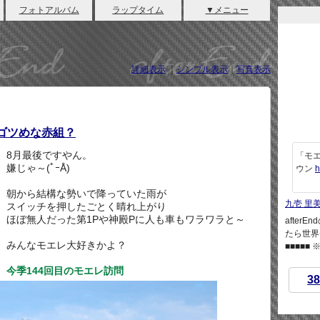
フォトアルバム
ラップタイム
▼メニュー
詳細表示
｜
シンプル表示
｜
写真表示
 ゴツめな赤組？
8月最後ですやん。
「モエ
嫌じゃ～(ﾟｰÅ)
ウン
h
朝から結構な勢いで降っていた雨が
九壱 里
スイッチを押したごとく晴れ上がり
ほぼ無人だった第1Pや神殿Pに人も車もワラワラと～
afte
たら世界
みんなモエレ大好きかよ？
■■■■■
今季144回目のモエレ訪問
38