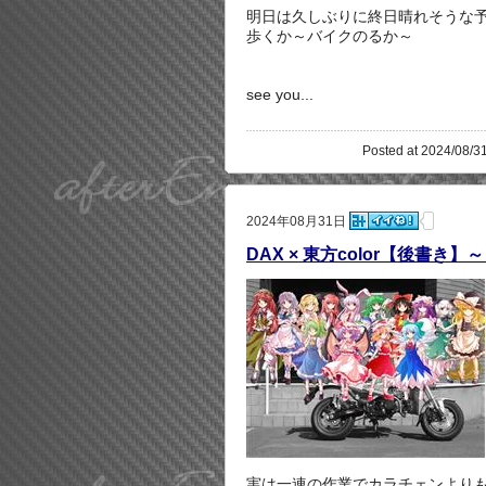
明日は久しぶりに終日晴れそうな
歩くか～バイクのるか～
see you...
Posted at 2024/08/31
2024年08月31日
DAX × 東方color【後書
実は一連の作業でカラチェンより