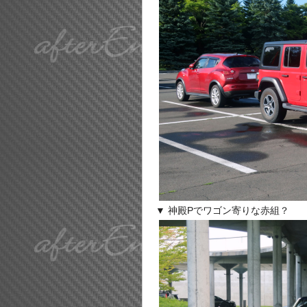
▼ 神殿Pでワゴン寄りな赤組？