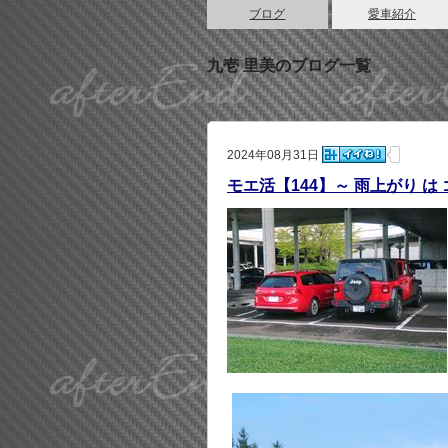
ブログ
愛車紹介
九壱 里美のブログ一覧
2024年08月31日
モエ活【144】～ 雨上がり は