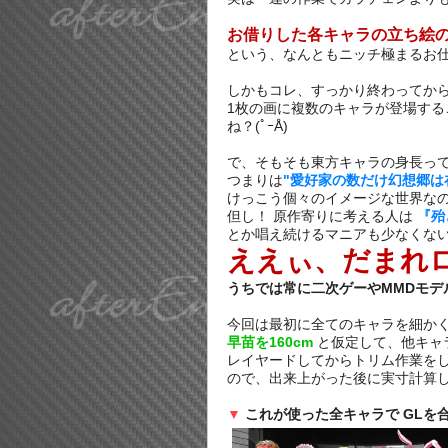
お借りした各キャラの立ち絵
という、なんともニッチ極まるお仕
しかもコレ、すっかり終わってか
1枚の画に複数のキャラが登場す
ね？(ﾟｰÅ)
で、そもそも東方キャラの身長っ
つまりは
"愛好家の数だけ幻想郷は
けっこう個々のイメージな世界な
但し！ 原作寄りに考える人は
『殆
とか唱え続けるマニアも少なくな
ええぃ、だまれロリ
うちでは常に二次ゲーやMMDモデ
今回は最初に全てのキャラを細か
早苗を160cm
と仮定して、他キャ
レイヤードしてからトリム作業を
ので、出来上がった後に実寸計算
▼
これが使った全キャラで GLを