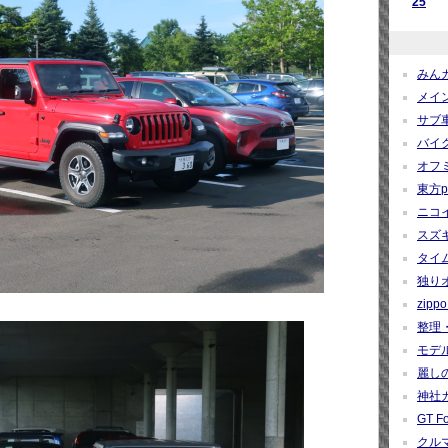
25
みんカ
メイン
サブ車
バイク
オフミ関
東方pro
ニコイ
スズギー
タイム
独りオ
zippo 
整理・
モデルカ
麗しの
神社カー
GT Fo
クルマ