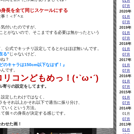
01月
07月
の身長を全て同じスケールにする
2020年
事！＜ｸﾞﾍェ
01月
07月
ら気付いたのですが、
2019年
ることがないので、そこまでする必要は無かったという
01月
07月
2018年
て、公式でキッチリ設定してるとかはほぼ無いんです。
01月
在る"
じゃないけど、
07月
のね？
2017年
どのキャラは150cm以下なはず！』
01月
いんです。
07月
コンどもめっ！(･`ω･´)
2016年
01月
ル寄りの設定をしてます。
07月
2015年
く設定したわけではなく、
01月
ラをそれ以上かそれ以下で適当に振り分け、
07月
していくという方法。
2014年
して個々の身長が決定する感じです。
01月
07月
合わせた画！
2013年
01月