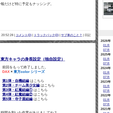
予報だけど特に予定もナッシング。
 20:52:28 |
コメント(0)
|
トラックバック(0)
|
サブ車のこと？
| 日記
2026年
01月
07月
2025年
き】～ 東方キャラの身長設定（独自設定）
01月
07月
前回をもって終了しました。
2024年
DAX
×
東方color シリーズ
01月
07月
第1弾・自機組編
はこちら
2023年
第2弾・チーム美少女編
はこちら
01月
第3弾・紅魔組編①
はこちら
07月
第4弾・紅魔組編②
はこちら
2022年
第5弾・寺子屋組編
はこちら
01月
07月
2021年
も時間を割いた作業がありましてね？