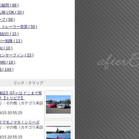
問 ( 88 )
りOK ( 20 )
 ( 58 )
トレーラー背景 ( 50 )
行 ( 15 )
ー戦隊 ( 13 )
c ( 10 )
ンサーフィン ( 23 )
0 ( 18 )
( 144 )
リンク・クリップ
証】GT-○ は どこまで実
？【トリビア】
リ：その他（カテゴリ未設
4/15 20:55:25
ラでモノマネ！シリーズ
リ：その他（カテゴリ未設
4/15 20:55:15