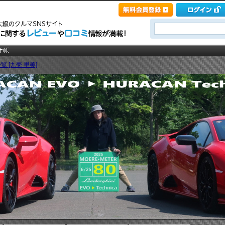
覧 [九壱 里美]