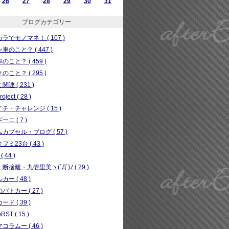
26
27
28
29
30
31
ブログカテゴリー
ラでモノマネ！ ( 107 )
車のこと？ ( 447 )
のこと？ ( 459 )
のこと？ ( 295 )
連 ( 231 )
ject ( 28 )
チ・チャレンジ ( 15 )
ニ ( 7 )
カプセル・ブログ ( 57 )
フミ23台 ( 43 )
( 44 )
断捨離・九壱里美ヽ(`Д´)ﾉ ( 29 )
ー ( 48 )
パトカー ( 27 )
ド ( 39 )
RST ( 15 )
コラムー ( 46 )