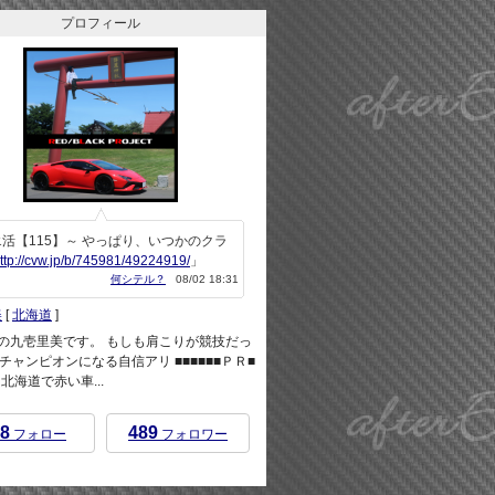
プロフィール
活【115】～ やっぱり、いつかのクラ
ttp://cvw.jp/b/745981/49224919/
」
何シテル？
08/02 18:31
美
[
北海道
]
rEndの九壱里美です。 もしも肩こりが競技だっ
チャンピオンになる自信アリ ■■■■■■ＰＲ■
 ※北海道で赤い車...
8
489
フォロー
フォロワー