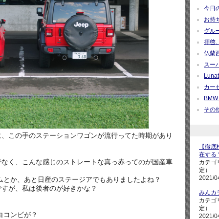
今日の疑
お持ち帰
グループ
拝啓、
仏蘭西紀
スーパ
Lunati
カーセ
BMW M
その他 
に、この手のステーションワゴンが流行ってた時期があり
【徹底検
在する
でなく、こんな感じのストレートな真っ赤ってのが国産車
カテゴ
定）
2021/0
ムとか、あと日産のステージアでもありましたよね？
ですが、私は後者のが好きかな？
みんカ
カテゴ
定）
白コンビが？
2021/0