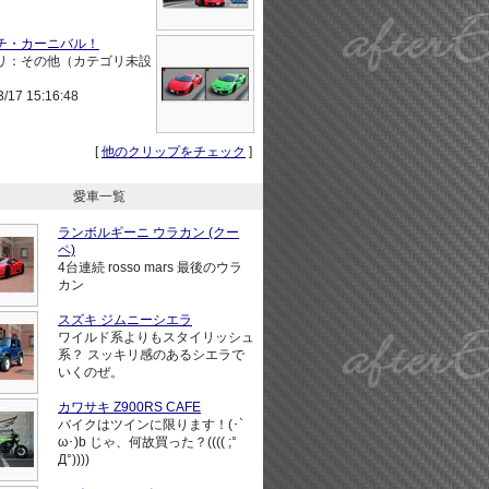
チ・カーニバル！
リ：その他（カテゴリ未設
3/17 15:16:48
[
他のクリップをチェック
]
愛車一覧
ランボルギーニ ウラカン (クー
ペ)
4台連続 rosso mars 最後のウラ
カン
スズキ ジムニーシエラ
ワイルド系よりもスタイリッシュ
系？ スッキリ感のあるシエラで
いくのぜ。
カワサキ Z900RS CAFE
バイクはツインに限ります！(･`
ω･)b じゃ、何故買った？(((( ;°
Д°))))