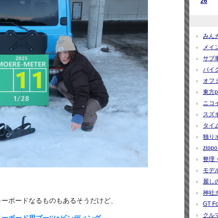
26
みんカ
メイン
サブ車
バイク
オフミ関
東方pro
ニコイ
スズギー
タイム
独りオ
zippo 
整理・
モデルカ
麗しの
神社カー
キーボードなるものもあるそうだけど、
GT Fo
クルマ
ーボード用ブーツ+ビンディング