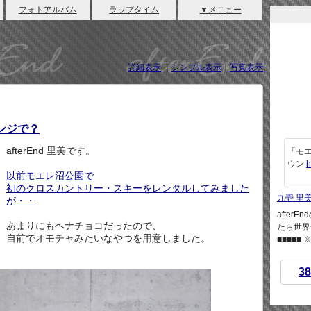
フォトアルバム
ラップタイム
▼メニュー
詳細表示
｜
シンプル表示
｜
写真表示
ンジで？
afterEnd 里美です。
「モエ
ウン
h
以前モエレ沼公園で
初のクロスカントリー・スキーをレンタルしてみました
九壱 里
が・・
afte
あまりにもヘナチョコだったので、
たら世界
自前でオモチャみたいなやつを用意しました。
■■■■■
38