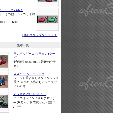
チ・カーニバル！
リ：その他（カテゴリ未設
3/17 15:16:48
[
他のクリップをチェック
]
愛車一覧
ランボルギーニ ウラカン (クー
ペ)
4台連続 rosso mars 最後のウラ
カン
スズキ ジムニーシエラ
ワイルド系よりもスタイリッシュ
系？ スッキリ感のあるシエラで
いくのぜ。
カワサキ Z900RS CAFE
バイクはツインに限ります！(･`
ω･)b じゃ、何故買った？(((( ;°
Д°))))