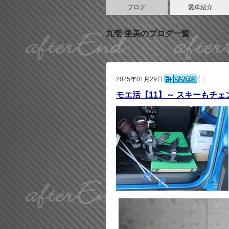
ブログ
愛車紹介
九壱 里美のブログ一覧
2025年01月29日
モエ活【11】～ スキーもチェ