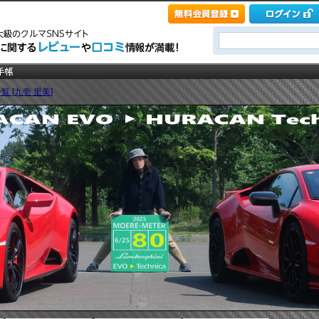
覧 [九壱 里美]