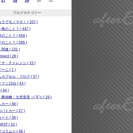
27
28
29
30
31
ブログカテゴリー
ラでモノマネ！ ( 107 )
車のこと？ ( 447 )
のこと？ ( 459 )
のこと？ ( 295 )
連 ( 231 )
ject ( 28 )
チ・チャレンジ ( 15 )
ニ ( 7 )
カプセル・ブログ ( 57 )
フミ23台 ( 43 )
( 44 )
断捨離・九壱里美ヽ(`Д´)ﾉ ( 29 )
ー ( 48 )
パトカー ( 27 )
ド ( 39 )
RST ( 15 )
コラムー ( 46 )