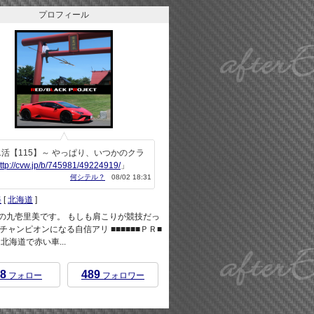
プロフィール
活【115】～ やっぱり、いつかのクラ
ttp://cvw.jp/b/745981/49224919/
」
何シテル？
08/02 18:31
美
[
北海道
]
rEndの九壱里美です。 もしも肩こりが競技だっ
チャンピオンになる自信アリ ■■■■■■ＰＲ■
 ※北海道で赤い車...
8
489
フォロー
フォロワー