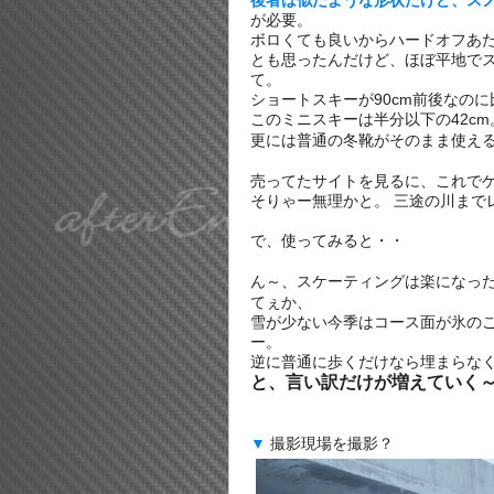
が必要。
ボロくても良いからハードオフあ
とも思ったんだけど、ほぼ平地で
て。
ショートスキーが90cm前後なのに
このミニスキーは半分以下の42c
更には普通の冬靴がそのまま使え
売ってたサイトを見るに、これで
そりゃー無理かと。 三途の川まで
で、使ってみると・・
ん～、スケーティングは楽になっ
てぇか、
雪が少ない今季はコース面が氷の
ー。
逆に普通に歩くだけなら埋まらな
と、言い訳だけが増えていく
▼
撮影現場を撮影？