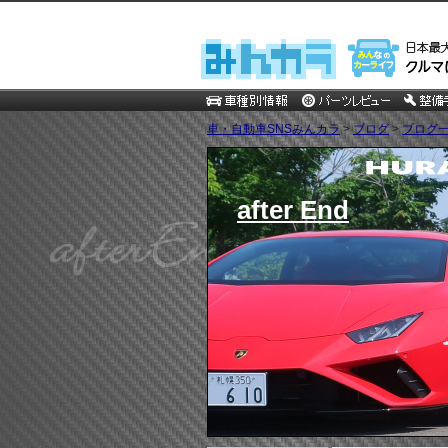
車・自動車SNSみんカラ
>
ブログ
>
ブログ一
after End