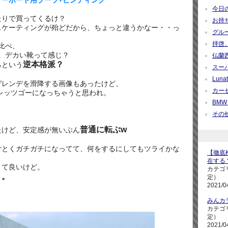
今日の疑
たりで買ってくるけ？
お持ち帰
スケーティングが殆どだから、ちょっと違うかなー・・っ
グループ
拝啓、
比べ、
m。デカい靴って感じ？
仏蘭西紀
逆本格派？
るという
スーパ
Lunati
ゲレンデを滑降する画像もあったけど、
カーセ
レッツゴーになっちゃうと思われ。
BMW M
その他 
普通に転ぶw
たけど、安定感が無いぶん
ごとくガチガチになってて、何をするにしてもツライかな
【徹底検
在する
くて良いけど。
カテゴ
～。
定）
2021/0
みんカ
カテゴ
定）
2021/0