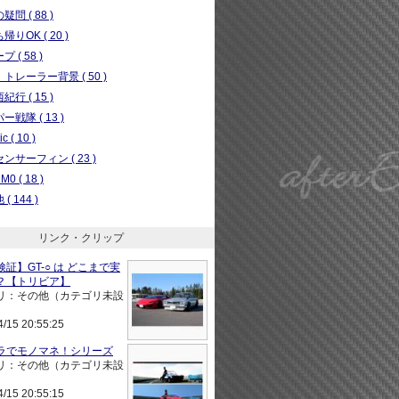
問 ( 88 )
りOK ( 20 )
 ( 58 )
トレーラー背景 ( 50 )
行 ( 15 )
ー戦隊 ( 13 )
c ( 10 )
ンサーフィン ( 23 )
0 ( 18 )
( 144 )
リンク・クリップ
証】GT-○ は どこまで実
？【トリビア】
リ：その他（カテゴリ未設
4/15 20:55:25
ラでモノマネ！シリーズ
リ：その他（カテゴリ未設
4/15 20:55:15