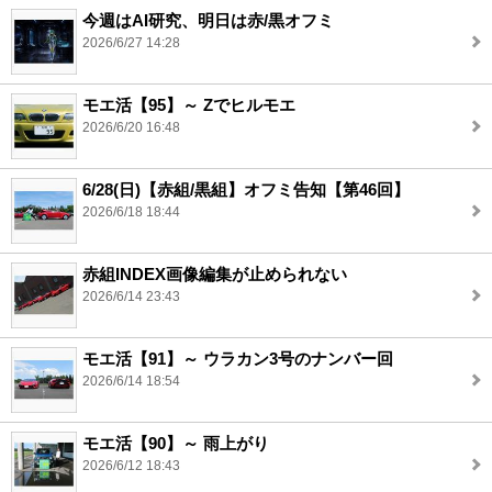
今週はAI研究、明日は赤/黒オフミ
2026/6/27 14:28
モエ活【95】～ Zでヒルモエ
2026/6/20 16:48
6/28(日)【赤組/黒組】オフミ告知【第46回】
2026/6/18 18:44
赤組INDEX画像編集が止められない
2026/6/14 23:43
モエ活【91】～ ウラカン3号のナンバー回
2026/6/14 18:54
モエ活【90】～ 雨上がり
2026/6/12 18:43