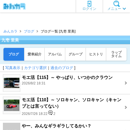
ログイン
メニュー
みんカラ
ブログ
ブログ一覧 [九壱 里美]
九壱 里美
ラップ
ブログ
愛車紹介
アルバム
グループ
ヒストリ
タイム
[
写真表示
｜
カテゴリ選択
｜
過去のブログ
]
モエ活【115】～ やっぱり、いつかのクラウン
2026/8/2 18:31
モエ活【110】～ ソロキャン、ソロキャン（キャン
プとは言ってない）
2026/7/26 18:22
2
やー、みんなギラギラしてるかい？