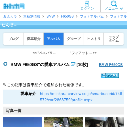
ログイン
メニュー
みんカラ
車種別情報
BMW
F650GS
フォトアルバム
フォトアル
だんぼ～
ラップ
ブログ
愛車紹介
アルバム
グループ
ヒストリ
タイム
<< "ベスパ 5 ...
"フィアット ... >>
"BMW F650GS"の愛車アルバム
[10枚]
BMW F650GS
※この記事は愛車紹介で追加された画像です。
愛車紹介
https://minkara.carview.co.jp/smart/userid/746
572/car/2863759/profile.aspx
写真一覧