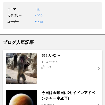
テーマ
日記
カテゴリー
バイク
ユーザー
だんぼ～
ブログ人気記事
欲しいな〜
あしぴーさん
174
今日は金曜日(ポセイドンアドベ
ンチャー🔱🌊⛩️)
u-pomさん