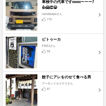
車検中の代車ですwwwーーー⤴️
👍🤗👏😀
narukipapaさん
770
ビトゥーカ
F355Jさん
59
餃子にアレをのせて食べる男
アーモンドカステラさん
97