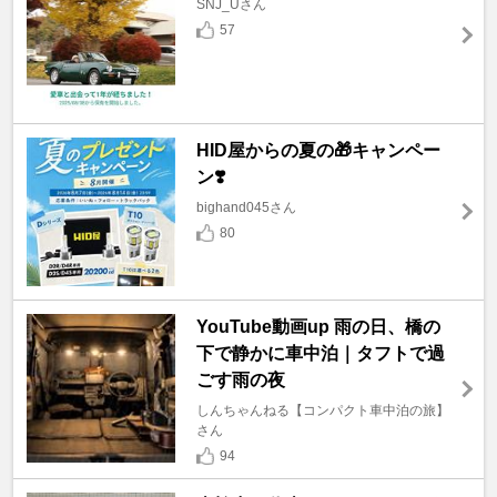
SNJ_Uさん
57
HID屋からの夏の🎁キャンペー
ン❣️
bighand045さん
80
YouTube動画up 雨の日、橋の
下で静かに車中泊｜タフトで過
ごす雨の夜
しんちゃんねる【コンパクト車中泊の旅】
さん
94