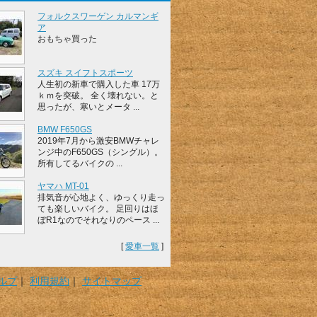
フォルクスワーゲン カルマンギ
ア
おもちゃ買った
スズキ スイフトスポーツ
人生初の新車で購入した車 17万
ｋｍを突破。 全く壊れない。と
思ったが、寒いとメータ ...
BMW F650GS
2019年7月から激安BMWチャレ
ンジ中のF650GS（シングル）。
所有してるバイクの ...
ヤマハ MT-01
排気音が心地よく、ゆっくり走っ
ても楽しいバイク。 足回りはほ
ぼR1なのでそれなりのペース ...
[
愛車一覧
]
ルプ
｜
利用規約
｜
サイトマップ