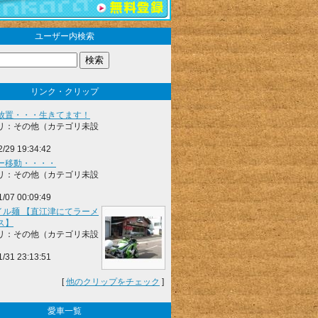
ユーザー内検索
リンク・クリップ
放置・・・生きてます！
リ：その他（カテゴリ未設
2/29 19:34:42
ー移動・・・・
リ：その他（カテゴリ未設
1/07 00:09:49
マイル麺 【直江津にてラーメ
ス】
リ：その他（カテゴリ未設
1/31 23:13:51
[
他のクリップをチェック
]
愛車一覧