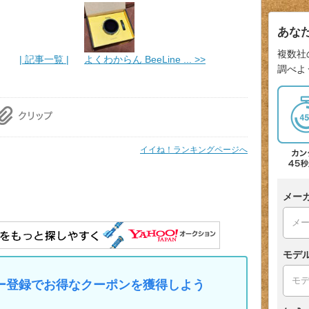
あな
複数社
| 記事一覧 |
よくわからん BeeLine ... >>
調べよ
イイね！ランキングページへ
メー
モデ
マイカー登録でお得なクーポンを獲得しよう