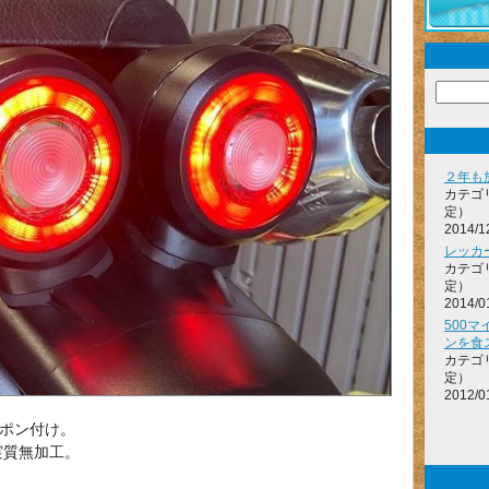
２年も
カテゴ
定）
2014/1
レッカ
カテゴ
定）
2014/0
500
ンを食
カテゴ
定）
2012/0
てポン付け。
実質無加工。