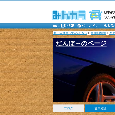
車・自動車SNSみんカラ
>
車種別情報
>
ヤ
だんぼ～のページ
ブログ
愛車紹介