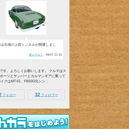
波山北側の上曽トンネルが開通しまし
」
何シテル？
09/27 21:01
です。よろしくお願いします。 クルマはス
ポーツとサンバーとカルマンギアに乗って
イクはMT-01、F650GS(シン...
2
32
フォロー
フォロワー