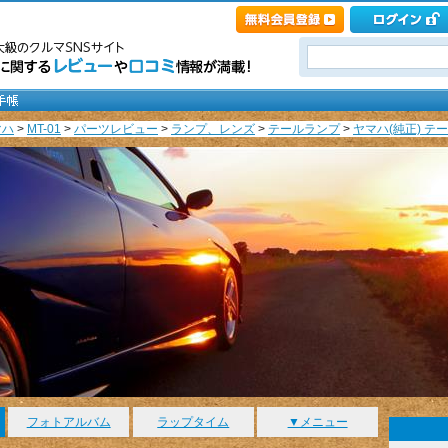
マハ
>
MT-01
>
パーツレビュー
>
ランプ、レンズ
>
テールランプ
>
ヤマハ(純正) テ
フォトアルバム
ラップタイム
▼メニュー