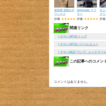
栄技研 花咲かG
dominater マフ
キジ
ワックス
ラー
グリ
評価:
★★★★★
評価:
★★★★★
評価
関連リンク
> ヤマハ MT-01 トップ
> ヤマハ MT-01 パーツレビュー
> ヤマハ(純正) ランプ、レンズ テ
この記事へのコメン
コメントはありません。