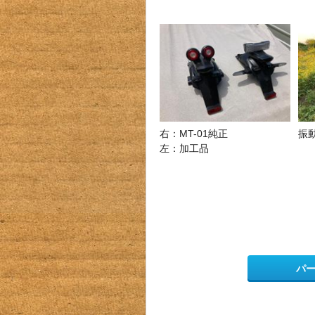
右：MT-01純正
振
左：加工品
パ