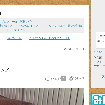
]
プロフィール
(
愛車ログ
)
費記録
|
フォトアルバム (1)
|
フォト
|
クルマレビュー
|
買い物記録
|
ラップタイム
「筑
| 記事一覧 |
よくわからん BeeLine ... >>
た！
2023年8月12日
だんぼ～
だんぼ～
イフトス
ます。 バ
ルランプ
2
0