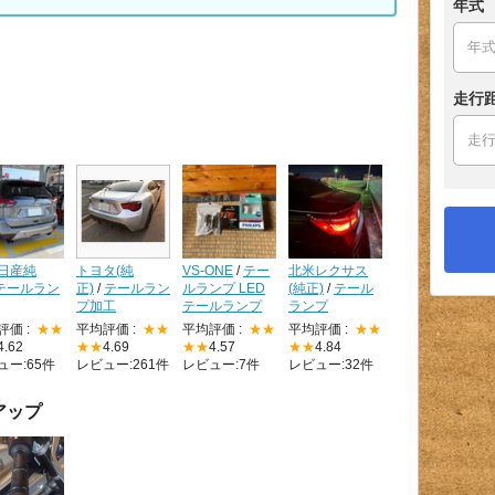
年式
走行
日産純
トヨタ(純
VS-ONE
/
テー
北米レクサス
テールラン
正)
/
テールラン
ルランプ LED
(純正)
/
テール
プ加工
テールランプ
ランプ
評価 :
★★
平均評価 :
★★
平均評価 :
★★
平均評価 :
★★
4.62
★★
4.69
★★
4.57
★★
4.84
ュー:65件
レビュー:261件
レビュー:7件
レビュー:32件
アップ