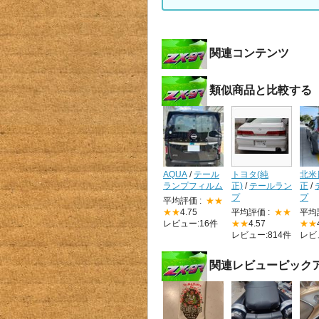
関連コンテンツ
類似商品と比較する
AQUA
/
テール
トヨタ(純
北米
ランプフィルム
正)
/
テールラン
正
/
プ
プ
平均評価 :
★★
★★
4.75
平均評価 :
★★
平均
レビュー:16件
★★
4.57
★★
レビュー:814件
レビ
関連レビューピック