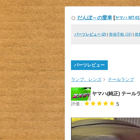
だんぼ～の愛車
[
ヤマハ MT-01
パーツレビュー (2)
|
整備手帳 (26)
|
燃
パーツレビュー
ランプ、レンズ
テールランプ
ヤマハ(純正) テー
評価：
5