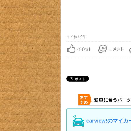
イイね！0件
carview!の