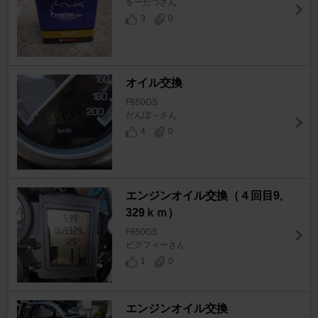
をーたつさん
3
0
オイル交換
F650GS
だんぼ～さん
4
0
エンジンオイル交換（４回目9,
329ｋｍ）
F650GS
ビグフィーさん
1
0
エンジンオイル交換