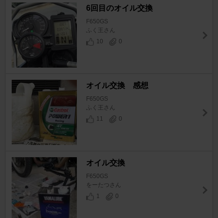
6回目のオイル交換
F650GS
ふく王さん
10
0
オイル交換 感想
F650GS
ふく王さん
11
0
オイル交換
F650GS
をーたつさん
1
0