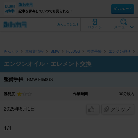
ダウンロード
記事を保存していつでも見られる！
みんカラとは？
ログイン
メニュー
みんカラ
車種別情報
BMW
F650GS
整備手帳
エンジン廻り
エンジンオイル・エレメント交換
整備手帳
BMW F650GS
難易度
作業時間
30分以内
2025年6月1日
クリップ
1/1