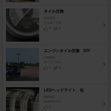
オイル交換
F650GS
だんぼ～さん
5
0
エンジンオイル交換 DIY
F650GS
をーたつさん
3
0
LEDヘッドライト、化
F650GS
tataoonoさん
2