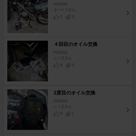
F650GS
をーたつさん
2
0
４回目のオイル交換
F650GS
ふく王さん
9
0
2度目のオイル交換
F650GS
ふく王さん
8
1