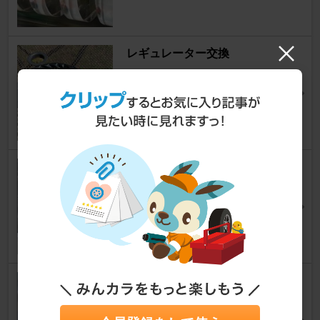
レギュレーター交換
F650GS
だんぼ～さん
3
イグニッションコイル故障
F650GS
でぐれちゃふさん
0
オイル交換
F650GS
だんぼ～さん