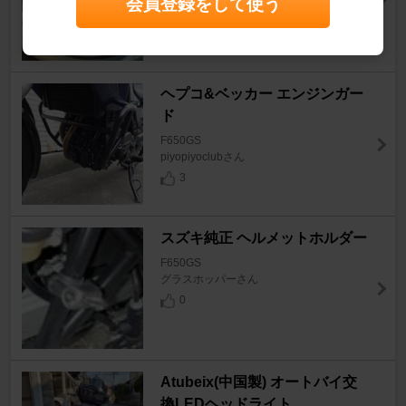
会員登録をして使う
3
ヘプコ&ベッカー エンジンガー
ド
F650GS
piyopiyoclubさん
3
スズキ純正 ヘルメットホルダー
F650GS
グラスホッパーさん
0
Atubeix(中国製) オートバイ交
換LEDヘッドライト