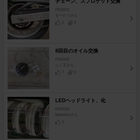
チェーン、スプロケット交換
F650GS
をーたつさん
2
0
8回目のオイル交換
F650GS
ふく王さん
7
0
LEDヘッドライト、化
F650GS
tataoonoさん
2