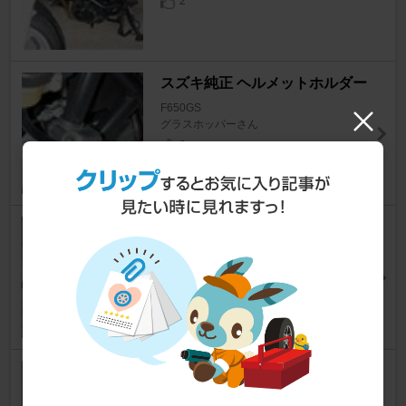
2
スズキ純正 ヘルメットホルダー
F650GS
グラスホッパーさん
0
Atubeix(中国製) オートバイ交
換LEDヘッドライト
F650GS
やまさき.さん
7
普段なにげなく使っているワイ
パーも、じつはなかなか奥深い