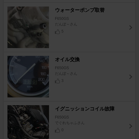
ウォーターポンプ取替
F650GS
だんぼ～さん
5
オイル交換
F650GS
だんぼ～さん
3
イグニッションコイル故障
F650GS
でぐれちゃふさん
0