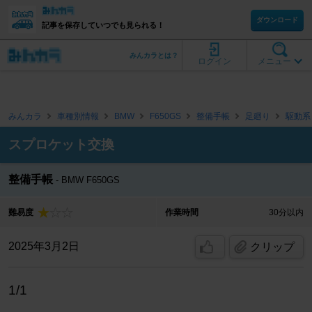
ダウンロード
記事を保存していつでも見られる！
みんカラとは？
ログイン
メニュー
みんカラ
車種別情報
BMW
F650GS
整備手帳
足廻り
駆動系
スプロケット交換
整備手帳
BMW F650GS
難易度
作業時間
30分以内
2025年3月2日
クリップ
1/1