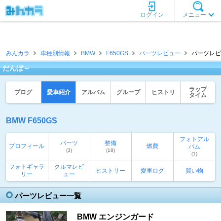
ログイン
メニュー
みんカラ
車種別情報
BMW
F650GS
パーツレビュー
パーツレビ
だんぼ～
ラップ
ブログ
愛車紹介
アルバム
グループ
ヒストリ
タイム
BMW F650GS
フォトアル
パーツ
整備
プロフィール
燃費
バム
(3)
(18)
(1)
フォトギャラ
クルマレビ
ヒストリー
愛車ログ
買い物
リー
ュー
パーツレビュー一覧
BMW エンジンガード