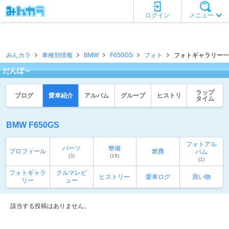
ログイン
メニュー
みんカラ
車種別情報
BMW
F650GS
フォト
フォトギャラリー一覧
だんぼ～
ラップ
ブログ
愛車紹介
アルバム
グループ
ヒストリ
タイム
BMW F650GS
フォトアル
パーツ
整備
プロフィール
燃費
バム
(3)
(18)
(1)
フォトギャラ
クルマレビ
ヒストリー
愛車ログ
買い物
リー
ュー
該当する投稿はありません。