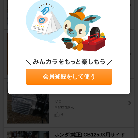
Markcgさん
5
不明 スイングバブルシールド
ソロ
mochi1986さん
0
会員登録をして使う
ホンダ Lシリンダーヘッドカバ
ー
ソロ
Markcgさん
4
ホンダ(純正) CB125JX用サイド