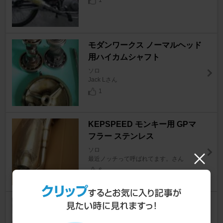
1
モダンワークス ノーマルヘッド
用ハイカムシャフト
ソロ
Jack Lさん
1
KEPSPEED モンキー用 GPマ
フラー ステンレス
ソロ
最近ノッチって呼ばれてます。さん
6
ホンダ純正 キャブレター
ソロ