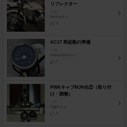
リフレクター
ソロ
Markcgさん
9
AC17 再起動の準備
ソロ
toppopoporoさん
1
PWKキャブMJN化②（取り付
け・調整）
ソロ
馬簾子さん
0