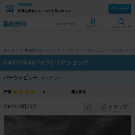
ダウンロード
記事を保存していつでも見られる！
みんカラとは？
ログイン
メニュー
みんカラ
車種別情報
ホンダ
ソロ
パーツレビュー
その他
そ
DAYTONA(バイク) リヤショック
パーツレビュー
ホンダ ソロ
4
評価
購入価格
-
2023年9月30日
クリップ