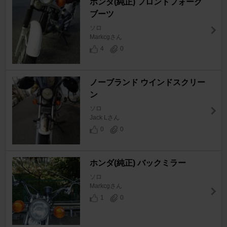
ホンダ(純正) フロントフォーク
ブーツ
ソロ
Markcgさん
4
0
ノーブランド ウインドスクリー
ン
ソロ
Jack Lさん
0
0
ホンダ(純正) バックミラー
ソロ
Markcgさん
1
0