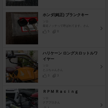
ホンダ(純正) ブランクキー
ソロ
最近ノッチって呼ばれてます。さん
5
0
ハリケーン ロングスロットルワ
イヤー
ソロ
とぷちゃんさん
3
3
ＲＰＭ Ｒａｃｉｎｇ
ソロ
クアプロさん