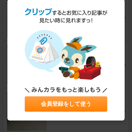
メッキバンパー磨き。
カルマンギア
｛ひろ｝さん
67
バッテリー交換
カルマンギア
だんぼ～さん
2
空気圧調整。
会員登録をして使う
カルマンギア
｛ひろ｝さん
61