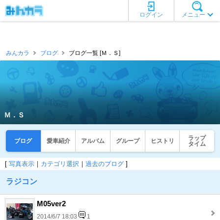
ログイン
メニュー
みんカラ
ブログ
ブログ一覧 [Ｍ．Ｓ]
Ｍ．Ｓ
ラップ
ブログ
愛車紹介
アルバム
グループ
ヒストリ
タイム
[
写真表示
｜
カテゴリ選択
｜
過去のブログ
]
ラジコン
M05ver2
2014/6/7 18:03
1