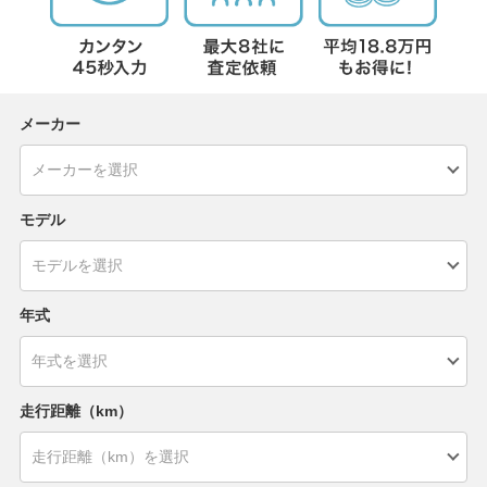
メーカー
モデル
年式
走行距離（km）