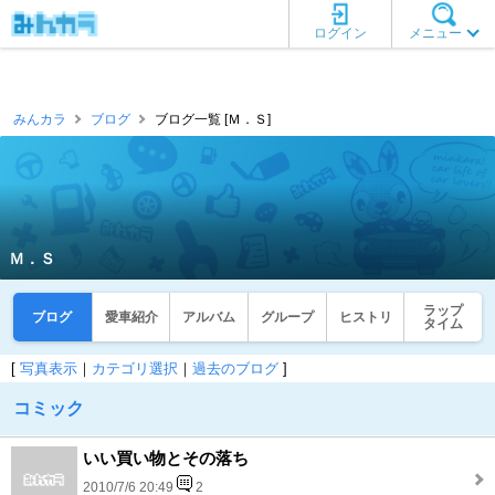
ログイン
メニュー
みんカラ
ブログ
ブログ一覧 [Ｍ．Ｓ]
Ｍ．Ｓ
ラップ
ブログ
愛車紹介
アルバム
グループ
ヒストリ
タイム
[
写真表示
｜
カテゴリ選択
｜
過去のブログ
]
コミック
いい買い物とその落ち
2010/7/6 20:49
2