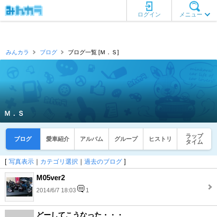
ログイン
メニュー
みんカラ
ブログ
ブログ一覧 [Ｍ．Ｓ]
Ｍ．Ｓ
ラップ
ブログ
愛車紹介
アルバム
グループ
ヒストリ
タイム
[
写真表示
｜
カテゴリ選択
｜
過去のブログ
]
M05ver2
2014/6/7 18:03
1
どーしてこうなった・・・