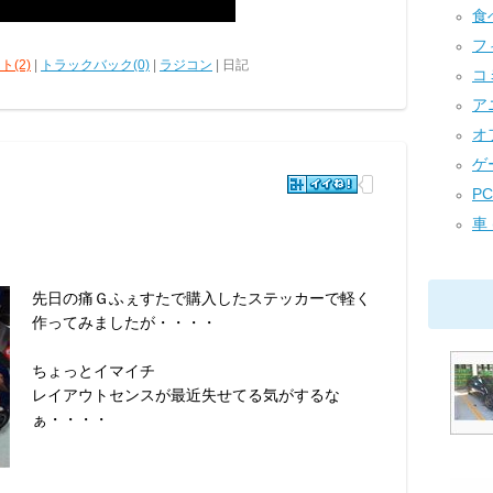
食べ
フィ
ト(2)
|
トラックバック(0)
|
ラジコン
| 日記
コミ
アニ
オフ
ゲー
P
車 
先日の痛Ｇふぇすたで購入したステッカーで軽く
作ってみましたが・・・・
ちょっとイマイチ
レイアウトセンスが最近失せてる気がするな
ぁ・・・・