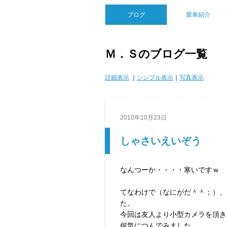
ブログ
愛車紹介
Ｍ．Ｓのブログ一覧
詳細表示
｜
シンプル表示
｜
写真表示
2010年10月23日
しゃさいえいぞう
なんつーか・・・・寒いですｗ
てなわけで（なにがだ＾＾；）、
た。
今回は友人より小型カメラを頂き
何気につんでみました。