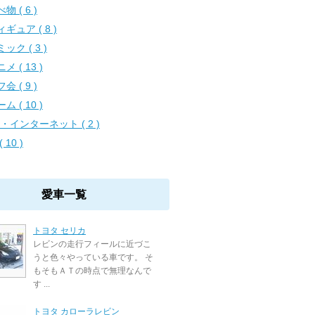
物 ( 6 )
ギュア ( 8 )
ック ( 3 )
メ ( 13 )
会 ( 9 )
ム ( 10 )
C・インターネット ( 2 )
( 10 )
愛車一覧
トヨタ セリカ
レビンの走行フィールに近づこ
うと色々やっている車です。 そ
もそもＡＴの時点で無理なんで
す ...
トヨタ カローラレビン