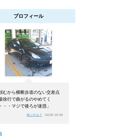
プロフィール
頼むから横断歩道のない交差点
最徐行で曲がるのやめてく
・・・マジで後ろが迷惑」
何シテル？
04/30 19:36
Ｓ