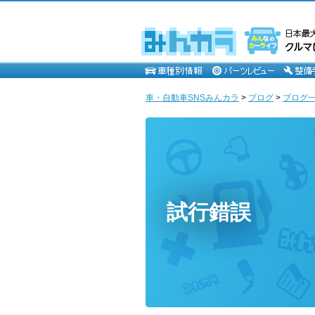
車・自動車SNSみんカラ
>
ブログ
>
ブログ一
試行錯誤