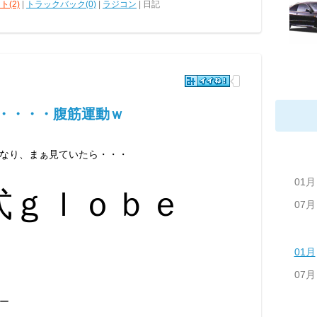
ト(2)
|
トラックバック(0)
|
ラジコン
| 日記
かれ・・・・腹筋運動ｗ
なり、まぁ見ていたら・・・
01月
式ｇｌｏｂｅ
07月
01月
07月
ー