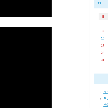
<<
日
3
10
17
24
31
ラジ
その
携帯