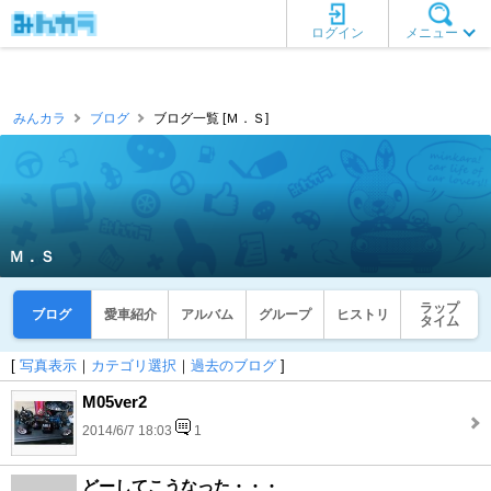
ログイン
メニュー
みんカラ
ブログ
ブログ一覧 [Ｍ．Ｓ]
Ｍ．Ｓ
ラップ
ブログ
愛車紹介
アルバム
グループ
ヒストリ
タイム
[
写真表示
｜
カテゴリ選択
｜
過去のブログ
]
M05ver2
2014/6/7 18:03
1
どーしてこうなった・・・