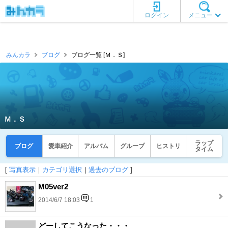
ログイン
メニュー
みんカラ
ブログ
ブログ一覧 [Ｍ．Ｓ]
Ｍ．Ｓ
ラップ
ブログ
愛車紹介
アルバム
グループ
ヒストリ
タイム
[
写真表示
｜
カテゴリ選択
｜
過去のブログ
]
M05ver2
2014/6/7 18:03
1
どーしてこうなった・・・