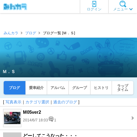
ログイン
メニュー
みんカラ
ブログ
ブログ一覧 [Ｍ．Ｓ]
Ｍ．Ｓ
ラップ
ブログ
愛車紹介
アルバム
グループ
ヒストリ
タイム
[
写真表示
｜
カテゴリ選択
｜
過去のブログ
]
M05ver2
2014/6/7 18:03
1
どーしてこうなった・・・