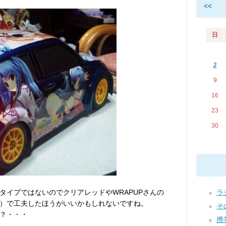
<<
日
2
9
16
23
30
タイプではないのでクリアレッドやWRAPUPさんの
ラジ
）で工夫したほうがいいかもしれないですね。
その
？・・・
携帯