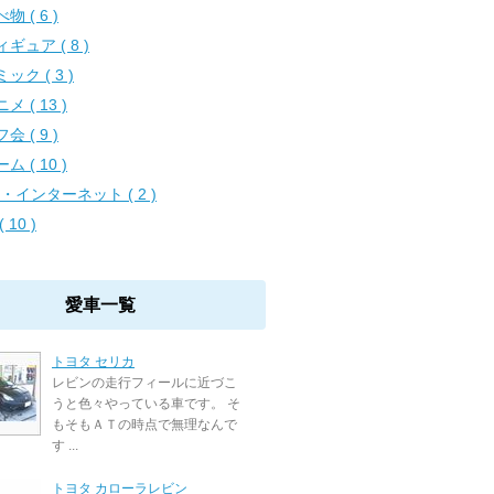
物 ( 6 )
ギュア ( 8 )
ック ( 3 )
メ ( 13 )
会 ( 9 )
ム ( 10 )
C・インターネット ( 2 )
( 10 )
愛車一覧
トヨタ セリカ
レビンの走行フィールに近づこ
うと色々やっている車です。 そ
もそもＡＴの時点で無理なんで
す ...
トヨタ カローラレビン