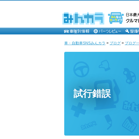
車・自動車SNSみんカラ
>
ブログ
>
ブログ一
試行錯誤