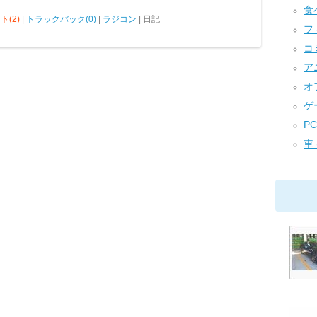
食べ
ト(2)
|
トラックバック(0)
|
ラジコン
| 日記
フィ
コミ
アニ
オフ
ゲー
P
車 