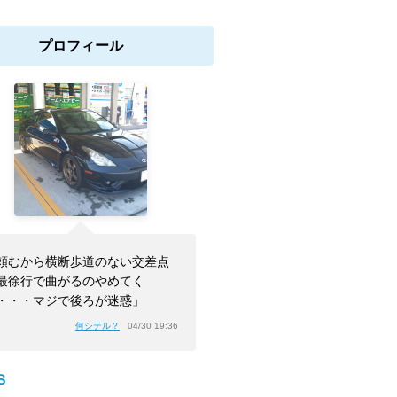
プロフィール
頼むから横断歩道のない交差点
最徐行で曲がるのやめてく
・・・マジで後ろが迷惑」
何シテル？
04/30 19:36
Ｓ