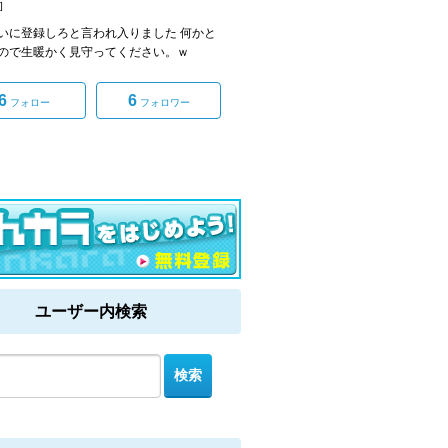
]
いに登録しろと言われ入りました 何かと
ので生暖かく見守ってください。ｗ
6
6
フォロー
フォロワー
ユーザー内検索