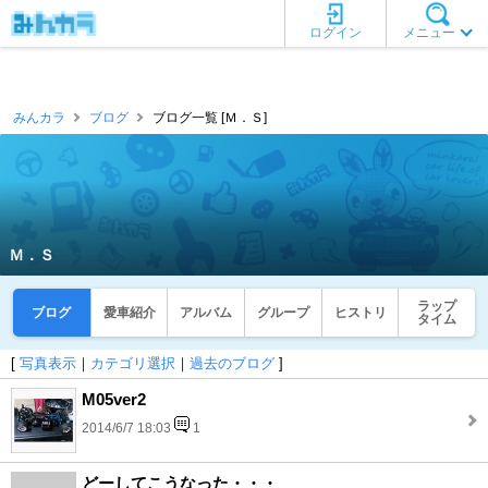
ログイン
メニュー
みんカラ
ブログ
ブログ一覧 [Ｍ．Ｓ]
Ｍ．Ｓ
ラップ
ブログ
愛車紹介
アルバム
グループ
ヒストリ
タイム
[
写真表示
｜
カテゴリ選択
｜
過去のブログ
]
M05ver2
2014/6/7 18:03
1
どーしてこうなった・・・