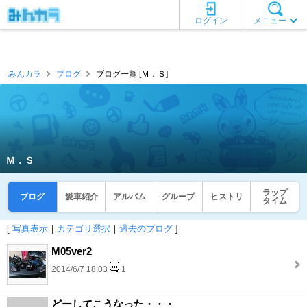
ログイン
メニュー
みんカラ
ブログ
ブログ一覧 [Ｍ．Ｓ]
Ｍ．Ｓ
ラップ
ブログ
愛車紹介
アルバム
グループ
ヒストリ
タイム
[
写真表示
｜
カテゴリ選択
｜
過去のブログ
]
M05ver2
2014/6/7 18:03
1
どーしてこうなった・・・