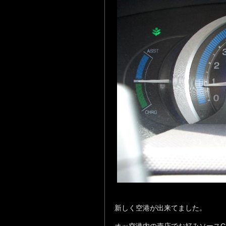
新しく空港が出来てました。
オッ空港内の売店でお好みソースGe