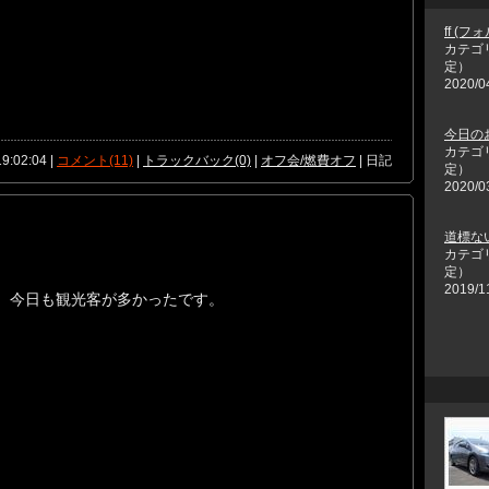
ff (
カテゴ
定）
2020/0
今日の
カテゴ
19:02:04 |
コメント(11)
|
トラックバック(0)
|
オフ会/燃費オフ
| 日記
定）
2020/0
道標な
カテゴ
定）
2019/1
今日も観光客が多かったです。