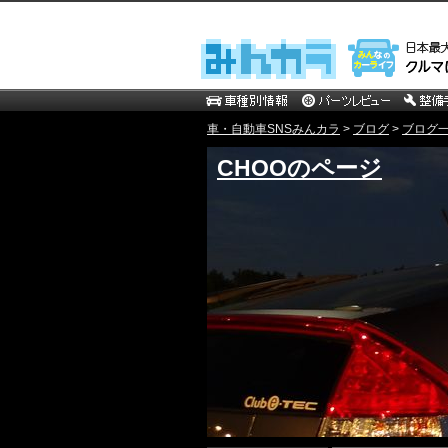
車・自動車SNSみんカラ
>
ブログ
>
ブログ一覧
CHOOのページ