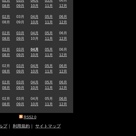
02月
03月
04月
05月
06月
08月
09月
10月
11月
12月
02月
03月
04月
05月
06月
08月
09月
10月
11月
12月
02月
03月
04月
05月
06月
08月
09月
10月
11月
12月
02月
03月
04月
05月
06月
08月
09月
10月
11月
12月
02月
03月
04月
05月
06月
08月
09月
10月
11月
12月
02月
03月
04月
05月
06月
08月
09月
10月
11月
12月
02月
03月
04月
05月
06月
08月
09月
10月
11月
12月
RSS2.0
ルプ
｜
利用規約
｜
サイトマップ