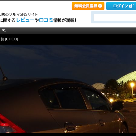
 [CHOO]