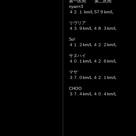
第一区間 第二区間
nyan×3
４２.１ km/L 57.9 km/L
リヴリア
４３.９km/L ４８.３km/L
So!
４１.２km/L ４２.２km/L
サヌハイ
４０.１km/L ４２.６km/L
マサ’
３７.０km/L ４２.１km/L
CHOO
３７.４km/L ４０.４km/L