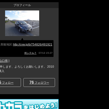
プロフィール
敷美観地区
http://cvw.jp/b/754826/491921
何シテル？
07/13 15:27
山口県
]
と申します、よろしくお願いします。 2010
購入
5
76
フォロー
フォロワー