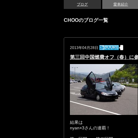
ブログ
愛車紹介
CHOOのブログ一覧
2013年04月28日
第三回中国燃費オフ（春）に
結果は
nyan×3さんの連覇！