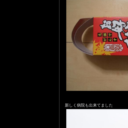
新しく病院も出来てました