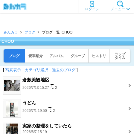
ログイン
メニュー
みんカラ
ブログ
ブログ一覧 [CHOO]
CHOO
ラップ
ブログ
愛車紹介
アルバム
グループ
ヒストリ
タイム
[
写真表示
｜
カテゴリ選択
｜
過去のブログ
]
倉敷美観地区
2026/7/13 15:27
2
うどん
2026/7/1 19:50
2
実家の整理をしていたら
2026/6/7 15:19