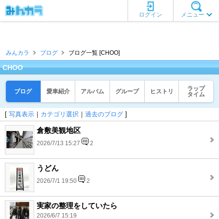
ログイン
メニュー
みんカラ
ブログ
ブログ一覧 [CHOO]
CHOO
ラップ
ブログ
愛車紹介
アルバム
グループ
ヒストリ
タイム
[
写真表示
｜
カテゴリ選択
｜
過去のブログ
]
倉敷美観地区
2026/7/13 15:27
2
うどん
2026/7/1 19:50
2
実家の整理をしていたら
2026/6/7 15:19